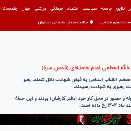
ل آنلاین
جامعه
سیاست
اقتصاد
فرهنگی
ورزشی
جهان
چندرسانه‌ا
سامانه‌های قضایی
🟡 جنایت میدان علیخانی اصفهان
لله العظمی امام خامنه‌ای (قدس سره)
ر معظم انقلاب اسلامی به فیض شهادت نائل شدند. رهبر
یت رهبری به شهادت رسیدند.
 و حضور در محل کار خود (دفتر کارشان) بودند و این حملهٔ
اده است.