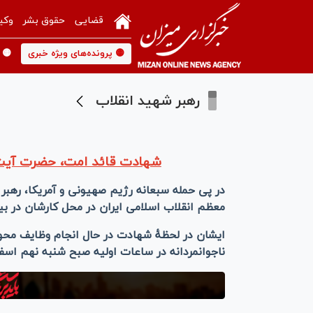
قضایی
حقوق بشر
وکی
🟡 پرونده‌های ویژه خبری
🟡 
رهبر شهید انقلاب
شهادت قائد امت، حضرت آیت‌ا
در پی حمله سبعانه رژیم صهیونی و آمریکا، رهب
معظم انقلاب اسلامی ایران در محل کارشان در ب
ایشان در لحظهٔ شهادت در حال انجام وظایف محوله
ناجوانمردانه در ساعات اولیه صبح شنبه نهم اسفند ماه ۱۴۰۴ رخ د