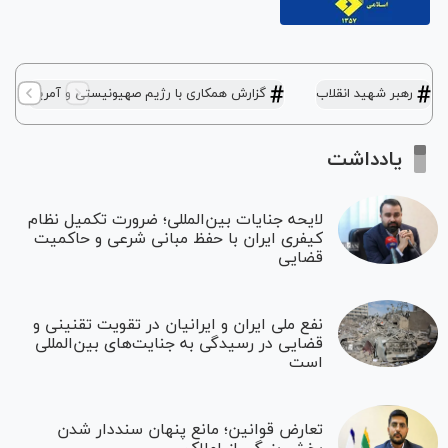
رهبر شهید انقلاب
گزارش همکاری با رژیم صهیونیستی و آمریکا
یادداشت
لایحه جنایات بین‌المللی؛ ضرورت تکمیل نظام
کیفری ایران با حفظ مبانی شرعی و حاکمیت
قضایی
نفع ملی ایران و ایرانیان در تقویت تقنینی و
قضایی در رسیدگی به جنایت‌های بین‌المللی
است
تعارض قوانین؛ مانع پنهان سنددار شدن