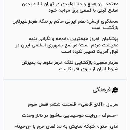
معتمدیان: هیچ واحد تولیدی در تهران نباید بدون
اطلاع قبلی با قطعی برق مواجه شود
سخنگوی ارتش: نظم ایرانی حاکم بر تنگه هرمز غیرقابل
بازگشت است
پزشکیان: امروز مهمترین دغدغه و نگرانی بنده
معیشت مردم است/ مواضع جمهوری اسلامی ایران در
قبال آمریکا تغییر نکرده است
سردار محبی: بازگشایی تنگه هرمز منوط به پذیرش
شروط ایران از سوی آمریکاست
فرهنگی
سریال «آقای قاضی»؛ قسمت ششم فصل سوم
«خسوف»؛ روایت موسیقایی عاشورا در تالار وحدت
ادای احترام شبکه نمایش به مدافعان حرم با «روحینا»