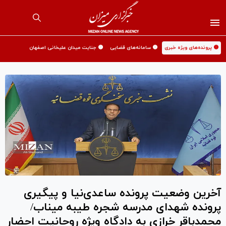
🟡 پرونده‌های ویژه خبری
🟡 سامانه‌های قضایی
🟡 جنایت میدان علیخانی اصفهان
آخرین وضعیت پرونده ساعدی‌نیا و پیگیری
پرونده شهدای مدرسه شجره طیبه میناب/
محمدباقر خرازی به دادگاه ویژه روحانیت احضار