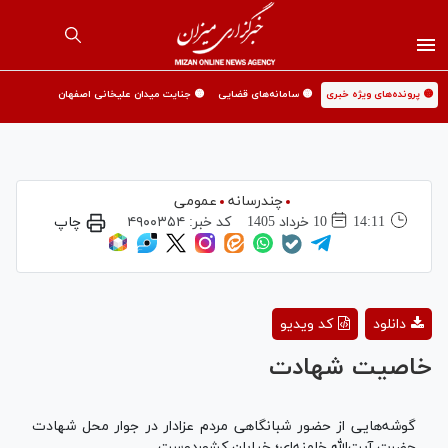
🟡 پرونده‌های ویژه خبری
🟡 سامانه‌های قضایی
🟡 جنایت میدان علیخانی اصفهان
چندرسانه
عمومی
14:11
10 خرداد 1405
کد خبر:
۴۹۰۰۳۵۴
چاپ
Play
دانلود
کد ویدیو
Video
خاصیت شهادت
گوشه‌هایی از حضور شبانگاهی مردم عزادار در جوار محل شهادت
حضرت آیت‌الله خامنه‌ای؛ خیابان کشوردوست.