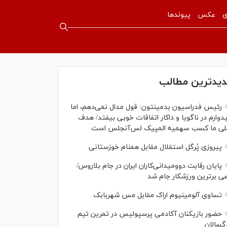
ی
عکس
پیوندها
یدترین مطالب
رئیس فدراسیون بدمینتون: قول مدال نمی‌دهم، اما
دوارم در ناگویا و داکار اتفاقات خوبی بیفتد/ هدف
لی ما کسب سهمیه المپیک لس‌آنجلس است
پیروزی پُرگل استقلال مقابل همنام خوزستانی
پایان رقابت دوومیدانی‌کاران ایران در جام بلاروس/
عی برترین ورزشکار جام شد
تساوی آلومینیوم اراک مقابل مس شهربابک
حضور بازیکنان آکادمی پرسپولیس در تمرین تیم
گسالان