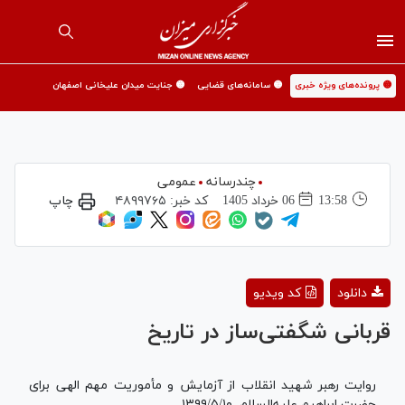
🟡 پرونده‌های ویژه خبری
🟡 سامانه‌های قضایی
🟡 جنایت میدان علیخانی اصفهان
چندرسانه
عمومی
13:58
06 خرداد 1405
کد خبر:
۴۸۹۹۷۶۵
چاپ
Play
دانلود
کد ویدیو
Video
قربانی شگفتی‌ساز در تاریخ
روایت رهبر شهید انقلاب از آزمایش و مأموریت مهم الهی برای
حضرت ابراهیم علیه‌السلام. ۱۳۹۹/۵/۱۰.