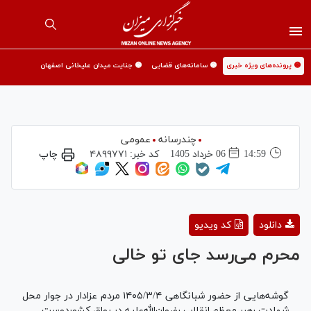
🟡 پرونده‌های ویژه خبری
🟡 سامانه‌های قضایی
🟡 جنایت میدان علیخانی اصفهان
چندرسانه
عمومی
14:59
06 خرداد 1405
کد خبر:
۴۸۹۹۷۷۱
چاپ
Play
دانلود
کد ویدیو
Video
محرم می‌رسد جای تو خالی
گوشه‌هایی از حضور شبانگاهی ۱۴۰۵/۳/۴ مردم عزادار در جوار محل
شهادت رهبر معظم انقلاب رضوان‌الله‌علیه در رواق کشوردوست.