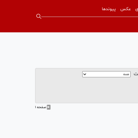
ی
عکس
پیوندها
ت
►
صفحه ۱