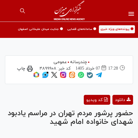
🟡 پرونده‌های ویژه خبری
🟡 سامانه‌های قضایی
🟡 جنایت میدان علیخانی اصفهان
چندرسانه
عمومی
17:28
07 خرداد 1405
کد خبر:
۴۸۹۹۹۰۸
چاپ
Play
دانلود
کد ویدیو
Video
حضور پرشور مردم تهران در مراسم یادبود
شهدای خانواده امام شهید