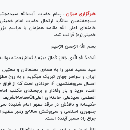
خبرگزاری میزان
-
پیام حضرت آیت‌الله سیدمجتبی
سی‎وهفتمین سالگرد ارتحال حضرت امام خمینی
خامنه‌ای اعلی الله مقامه همزمان با مراسم بزر
خمینی(ره) قرائت شد.
بسم الله الرّحمن الرّحیم
اَلحَمدُ للهِ الَّذی جَعَلَ کَمالَ دینِه وَ تَمامَ نِعمتِه بِو
عید سعید غدیر را به همه‌ی مسلمانان و محبّین پدر
ایران و سراسر جهان تبریک میگویم و به روح مطهّ
امّت، مرید و یار وفادار و برجسته‌ی مکتب اما
العظمی سیدعلی خامنه‌ای اعلی‌الله‌مقامه‌الشر
حکیمانه و نافذ‌ش در مرقد مطهّر امام شنیده نمی‌
جمهوری اسلامی و سی‌وشش ساله‌ی رهبر عظیم‌الشأ
چراغ راه مسیر آینده است.