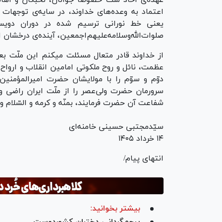
عهده‌ی آحاد ملّت خصوصاً جوانان، نخبگان و اه
اعتماد به وعده‌های خداوند، در سایه‌ی توجهات س
یعنی خط نورانی ترسیم شده در دوران دویست
صلوات‌الله‌وسلامه‌علیهم‌اجمعین، آینده‌ی درخشان ای
از خداوند قادر متعال مسئلت میکنم این ملّت بعث
عظمت، نائل و روح ملکوتی امامین انقلاب و اروا
دوّم و سوّم را با مولایشان حضرت امیرالمؤمنین 
سرورمان حضرت ولی‌عصر را از ملّت ایران راضی و
شفاعت آن حضرت فرمایند، بمنّه و کرمه و السّلام و ع
سیّدمجتبی حسینی خامنه‌ای
۱۴ خرداد ۱۴۰۵
انتهای پیام/
بیشتر بخوانید: