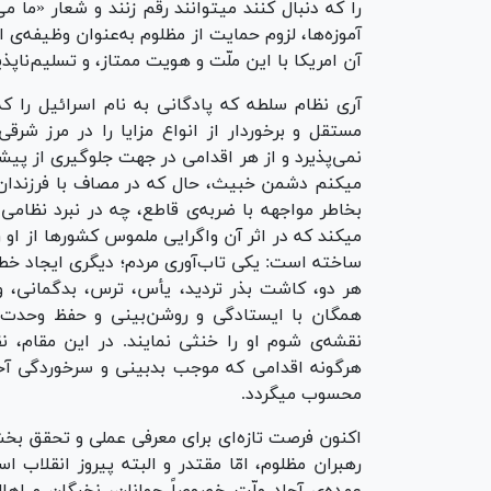
را که دنبال کنند میتوانند رقم زنند و شعار «ما م
آموزه‌ها، لزوم حمایت از مظلوم به‌عنوان وظیفه‌ی 
آن امریکا با این ملّت و هویت ممتاز، و تسلیم‌ناپ
آری نظام سلطه که پادگانی به نام اسرائیل را 
مستقل و برخوردار از انواع مزایا را در مرز شر
نمی‌پذیرد و از هر اقدامی در جهت جلوگیری از پی
میکنم دشمن خبیث، حال که در مصاف با فرزندان
بخاطر مواجهه با ضربه‌ی قاطع، چه در نبرد نظامی
میکند که در اثر آن واگرایی ملموس کشور‌ها از او 
ساخته است: یکی تاب‌آوری مردم؛ دیگری ایجاد خطا
هر دو، کاشت بذر تردید، یأس، ترس، بدگمانی، و 
همگان با ایستادگی و روشن‌بینی و حفظ وحدت 
نقشه‌ی شوم او را خنثی نمایند. در این مقام، 
هرگونه اقدامی که موجب بدبینی و سرخوردگی آ
محسوب میگردد.
اکنون فرصت تازه‌ای برای معرفی عملی و تحقق بخ
رهبران مظلوم، امّا مقتدر و البته پیروز انقلا