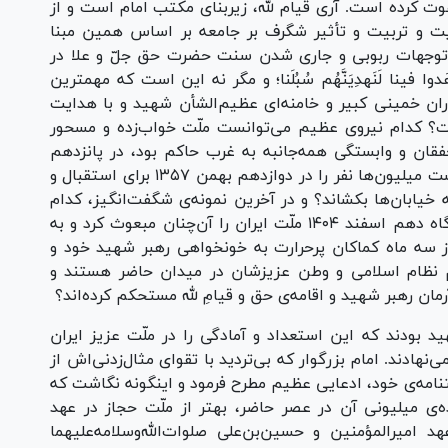
دعوت کرده است. آری قیام لله، زیربنای مکتب امام است و از
یت و تربیت و تأثیر شگرف بر جامعه بر اساس همین مبنا
 توجهات ربوبی و جاری شدن سنت حضرت حق جل‌ّ و علا در
فینا لَنَهدِیَنَّهُم سُبُلَنا؛ و مگر نه این است که مهمترین
وران خمینی کبیر و خامنه‌ای عظیم‌الشأن شهید و با هدایت
 کدام نیروی عظیم می‌توانست ملّت خواب‌زده و مسحور
فقان و وابستگی همه‌جانبه به غرب حاکم بود، در پانزدهم
خرداد ۱۳۴۲ بیدار کند؟ کدام قدرت جاذبه می‌توانست میلیون‌ها نفر را در دوازدهم بهمن ۱۳۵۷ برای استقبال و
ه‌ی امام امّت به خیابان‌ها بکشاند؟ و در آخرین نمونه‌ی شگفت‌انگیز، کدام
نیروی مستحکم و اراده‌ی پولادین بود که از سحرگاه دهم اسفند ۱۴۰۴ ملّت ایران را آن‌چنان مبعوث کرد و به
از سه ماه کماکان پرحرارت به خونخواهی رهبر شهید خود و
 نظام اسلامی و وطن عزیزشان در میدان حاضر هستند و
ان رهبر شهید و اقامه‌ی حق و قیام‌ِ لله مستحکم کرده‌اند؟
د بودند که این استعداد و آمادگی را در ملّت عزیز ایران
نهادند. امام بزرگوار که بی‌تردید با تقوای مثال‌زدنی‌اش از
نامه‌ی خود، ادعایی عظیم مطرح فرمود و اینگونه نگاشت که
‌ی میلیونی آن در عصر حاضر، بهتر از ملّت حجاز در عهد
عهد امیرالمؤمنین و حسین‌بن‌علی صلوات‌الله‌وسلامه‌علیهما