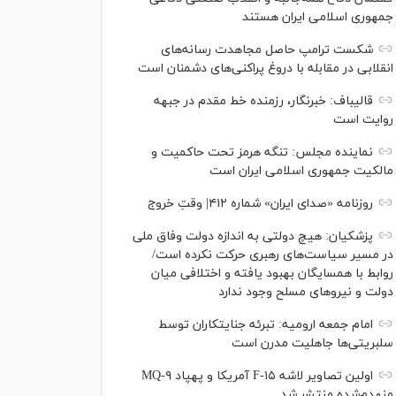
جمهوری اسلامی ایران هستند
شکست ترامپ حاصل مجاهدت رسانه‌های
انقلابی در مقابله با دروغ پراکنی‌های دشمنان است
قالیباف: خبرنگار، رزمنده خط مقدم در جبهه
روایت است
نماینده مجلس: تنگه هرمز تحت حاکمیت و
مالکیت جمهوری اسلامی ایران است
روزنامه «صدای ایران» شماره ۴۱۲| وقتِ خروج
پزشکیان: هیچ دولتی به اندازه دولت وفاق ملی
در مسیر سیاست‌های رهبری حرکت نکرده است/
روابط با همسایگان بهبود یافته و اختلافی میان
دولت و نیروهای مسلح وجود ندارد
امام جمعه ارومیه: تبرئه جنایتکاران توسط
سلبریتی‌ها جاهلیت مدرن است
اولین تصاویر لاشه F-۱۵ آمریکا و پهپاد MQ-۹
منهدم‌شده منتشر شد