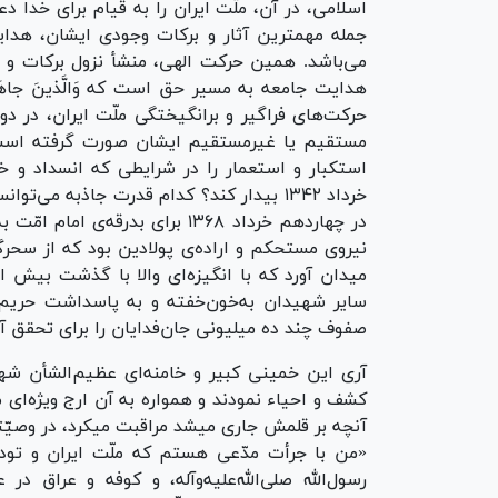
اسلامی، در آن، ملّت ایران را به قیام برای خدا 
جمله مهمترین آثار و برکات وجودی ایشان، هدا
می‌باشد. همین حرکت الهی، منشأ نزول برکات و
هدایت جامعه به مسیر حق است که وَالَّذینَ جاهَدوا 
حرکت‌های فراگیر و برانگیختگی ملّت ایران، در د
مستقیم یا غیرمستقیم ایشان صورت گرفته است؟
استکبار و استعمار را در شرایطی که انسداد و خ
در چهاردهم خرداد ۱۳۶۸ برای بدرق
میدان آورد که با انگیزه‌ای والا با گذشت بیش 
سایر شهیدان به‌خون‌خفته و به پاسداشت حریم
صفوف چند ده میلیونی جان‌فدایان را برای تحقق آرم
آری این خمینی کبیر و خامنه‌ای عظیم‌الشأن شهی
کشف و احیاء نمودند و همواره به آن ارج ویژه‌ای می‌
آنچه بر قلمش جاری میشد مراقبت میکرد، در وصیّت
«من با جرأت مدّعی هستم که ملّت ایران و توده
رسول‌الله صلی‌الله‌علیه‌وآله، و کوفه و عراق در 