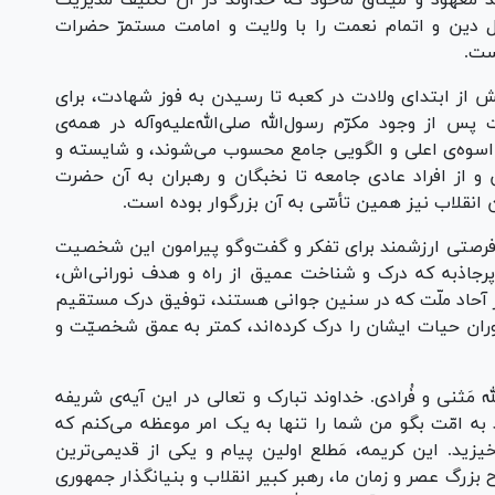
وز عهد معهود و میثاق مأخوذ که خداوند در آن تکلیف مدیریت
 دین و اتمام نعمت را با ولایت و امامت مستمرّ حضرات
ست.
از ابتدای ولادت در کعبه تا رسیدن به فوز شهادت، برای
 از وجود مکرّم رسو‌ل‌الله صلی‌الله‌علیه‌وآله در همه‌ی
 اسوه‌ی اعلی و الگویی جامع محسوب می‌شوند، و شایسته و
و از افراد عادی جامعه تا نخبگان و رهبران به آن حضرت
 انقلاب نیز همین تأسّی به آن بزرگوار بوده است.
ه و فرصتی ارزشمند برای تفکر و گفت‌و‌گو پیرامون این شخصیت
رجاذبه که درک و شناخت عمیق از راه و هدف نورانی‌اش،
 از آحاد ملّت که در سنین جوانی هستند، توفیق درک مستقیم
دوران حیات ایشان را درک کرده‌اند، کمتر به عمق شخصیّت و
َقوموا لله مَثنی و فُرادی. خداوند تبارک و تعالی در این آیه‌ی شریفه
د به امّت بگو من شما را تنها به یک امر موعظه می‌کنم که
خیزید. این کریمه، مَطلع اولین پیام و یکی از قدیمی‌ترین
رگ عصر و زمان ما، رهبر کبیر انقلاب و بنیانگذار جمهوری