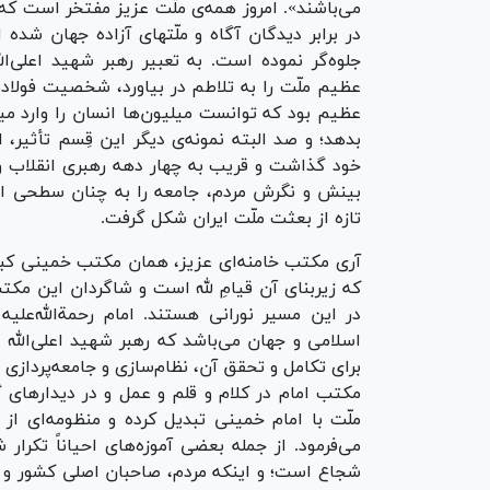
می‌باشند». امروز همه‌ی ملّت عزیز مفتخر است که 
در برابر دیدگان آگاه و ملّتهای آزاده جهان شده 
جلوه‌گر نموده است. به تعبیر رهبر شهید اعلی‌ا
عظیم ملّت را به تلاطم در بیاورد، شخصیت فولادی
عظیم بود که توانست میلیون‌ها انسان را وارد می
بدهد؛ و صد البته نمونه‌ی دیگر این قِسم تأثیر، 
خود گذاشت و قریب به چهار دهه رهبری انقلاب و 
بینش و نگرش مردم، جامعه را به چنان سطحی از
تازه از بعثت ملّت ایران شکل گرفت.
آری مکتب خامنه‌ای عزیز، همان مکتب خمینی کبیر 
که زیربنای آن قیامِ لله است و شاگردان این مکت
در این مسیر نورانی هستند. امام رحمة‌الله‌علی
اسلامی و جهان می‌باشد که رهبر شهید اعلی‌الله
برای تکامل و تحقق آن، نظام‌سازی و جامعه‌پردازی
مکتب امام در کلام و قلم و عمل و در دیدار‌های 
ملّت با امام خمینی تبدیل کرده و منظومه‌ای ا
می‌فرمود. از جمله بعضی آموزه‌های احیاناً تکرار
شجاع است؛ و اینکه مردم، صاحبان اصلی کشور و 