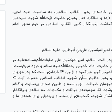
 خامنه‌ای رهبر انقلاب اسلامی، به مناسبت عید غدیر،
 (ره) و سالگرد آغاز رهبری حضرت آیت‌الله شهید سیدعلی
گداشت بنیانگذار کبیر انقلاب اسلامی در حرم مطهر امام
ِلایةِ امیرِالمؤمنین علیِ‌بنِ اَبیطالِب علیه‌السّلام
 امّت اسلام، امیرالمؤمنین علی صلوات‌الله‌وسلامه‌علیه در
ر حضرت امام خمینی رحمة‌الله‌علیه سلام و درود می‌فرستم.
امسال سی‌و‌هفتمین ۱۴ خردادی است که از فراق خمینی کبیر می‌گذرد و اوّلین ۱۴ خردادی است که پدر مهربان
م، رهبر عظیم‌الشأن شهید انقلاب اسلامی حضرت آیت‌الله
یف میهمان ضیافت الهی شده و طنین صدای پرصلابت و کلام
شود. امّا مجموعه‌ی بیانات و مکتوبات ده ساله‌ی بنیانگذار
ن شهید، گنجینه‌ی ارزشمند و بی‌بدیلی برای همه‌ی ما و