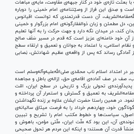
با بعثت تازه‌ی خود در کنار جبهه‌ی مقاومت، مایه‌ی مباهات
است و صِدق این فراز از وصیّتنامه‌ی امام خمینی را دوباره
لله‌مقامه‌الشریف، آن دست قدرتمندی که توانست اقیانوس
ن، دل مطمئن و زبان ذوالفقارگونه‌ی امام بزرگوار و خمینی
دان کند، در میدان نگه دارد و جهت حرکت را به آنها تعلیم
از آنِ خود خامنه‌ای عزیز است که قدم در مسیر سَلَف صالح
نظام اسلامی، با اعتماد به جوانان و تعمیق و ارتقاء سطح
 آمادگی رساند که پس از واقعه‌ی عظیم شهادتش، نِصابی
در امتداد اسلام ناب محمّدی صلی‌الله‌علیه‌وآله‌وسلم است
ب، صف در صف آماده‌ی اقامه‌ی حق، اِزاله‌ی باطل و مجاهده
ه پدیدآورنده‌ی تحولی بزرگ و تاریخی در سطح ایران، امّت
 مقامه‌الشریف به تعمیق و گسترش و استمرار آن پرداخته و
 نمود. در همین راستا حضرت ایشان علاوه بر زنده نگهداشتن
گوناگون خود، چهاردهم خرداد را به فرصت میثاق سالیانه‌ی
ز اصول، سیاست‌ها و خطوط مکتب امام را تشریح و تبیین
 شونده‌ی آن، این بود که ملّت ایران، ملّتی مؤمن، باهوش و
منشأ قدرت آن هستند؛ و اینکه این مردم هر تحول صحیحی