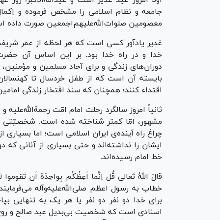
اوّلاً امروز عید غدیر است و عید‌الله‌الاکبر؛ ر
جامعه و نظام اسلامی را مشخص فرموده و اِکمال
معصومین صلوات‌الله‌علیهم‌اجمعین صورت داده ا
غدیر یادآور کسی است که هر لحظه از عمر شریفش 
خدا و در راه خدا بود. بر این اساس آن حضرت پس
دوران‌های زندگی و برای آحاد مسلمین و مؤمنین،
بایسته آن است که از طفل خردسال تا کهنسالان 
اقتداء کنند؛ همچنان که سند افتخار زندگی امامین
ثانیاً امروز سالگرد رحلت امام امّت رحمة‌الله‌علی
مشهور، امّا کمتر شناخته شده است. شخصیّتی پ
چراغ راه آینده‌ی ایران اسلامی است؛ اما بسیاری
ایشان را نداشته‌اند و حتی بسیاری از آنانی که 
خط امام رسیده‌اند.
قالَ اللهُ تَعالی قُل اِنَّما اَعِظُکُم بِواحِدَة اَن ت
خطاب به رسول اعظم صلی‌الله‌علیه‌وآله می‌فرماین
برای خدا دو نفر دو نفر یا هر یک به تنهایی بپا
اسنادی است که شخصیت بی‌بدیل عبد صالح و روح بز