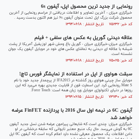
رونمایی از جدید ترین محصول اپل، آیفون 6s
خبرگزاری میزان - آخرین تصاویر و اطلاعات دریافتی از مراسم رونمایی از آخرین
محصول شرکت بزرگ اپل تحت عنوان آیفون ۶s نیز هم اکنون بدست رسید .
کد خبر: ۷۵۲۳۲ تاریخ انتشار : ۱۳۹۴/۰۶/۱۸
علاقه دیدنی گوریل به عکس های سلفی + فیلم
خبرگزاری میزان-خبرگزاری میزان - گوریل باغ وحش شهر لوزیفیل آمریکا از پشت
شیشه با علاقه ای دیدنی به تماشای عکس های خود در موبایل آیفون یک جوان
نشسته است.
کد خبر: ۷۵۰۲۵ تاریخ انتشار : ۱۳۹۴/۰۶/۱۸
سبقت هواوی از اپل در استفاده از نمایشگر فورس تاچ!
موبایل ساز چینی هواوی روز گذشته در IFA2015 از پرچمدار جدید خود با نام
Mate S رونمایی کرد. این اسمارت فون از قابلیت جدیدی بهره می‌برد که این
روزها در دنیای تکنولوژی موبایل ورد زبان همه است: Force Touch.
کد خبر: ۷۳۷۴۰ تاریخ انتشار : ۱۳۹۴/۰۶/۱۵
آیفون 6C در نیمه اول سال 2016 با پردازنده FinFET عرضه
خواهد شد
خبرگزاری میزان: چندی است که شایعاتی پیرامون عرضه شدن نسل جدید آیفون
6C به گوش می‌رسد. حال یک منبع معتبر تایوانی که سابقه درخشانی در لو
دادن اطلاعات یک محصول معرفی نشده دارد اعلام کرده است که آیفون 6C اپل