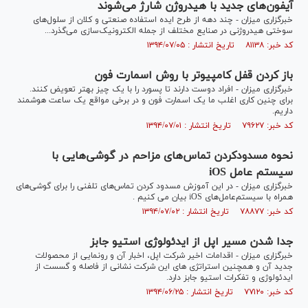
آیفون‌های جدید با هیدروژن شارژ می‌شوند
خبرگزاری میزان - چند دهه از طرح ایده استفاده صنعتی و کلان از سلول‌های
سوختی هیدروژنی در صنایع مختلف از جمله الکترونیک‌سازی می‌گذرد...
کد خبر: ۸۱۱۳۸ تاریخ انتشار : ۱۳۹۴/۰۷/۰۵
باز کردن قفل کامپیوتر با روش اسمارت فون
خبرگزاری میزان - افراد دوست دارند تا پسورد را با یک چیز بهتر تعویض کنند.
برای چنین کاری اغلب ما یک اسمارت فون و در برخی مواقع یک ساعت هوشمند
داریم.
کد خبر: ۷۹۶۲۷ تاریخ انتشار : ۱۳۹۴/۰۷/۰۱
نحوه مسدودکردن تماس‌های مزاحم در گوشی‌هایی با
سیستم عامل iOS
خبرگزاری میزان - در این آموزش مسدود کردن تماس‌های تلفنی را برای گوشی‌های
همراه با سیستم‌عامل‌های iOS بیان می کنیم .
کد خبر: ۷۸۸۷۷ تاریخ انتشار : ۱۳۹۴/۰۷/۰۲
جدا شدن مسیر اپل از ایدئولوژی استیو جابز
خبرگزاری میزان - اقدامات اخیر شرکت اپل، اخبار آن و رونمایی از محصولات
جدید آن و همچنین استراتژی های این شرکت نشانی از فاصله و گسست از
ایدئولوژی و تفکرات استیو جابز دارد.
کد خبر: ۷۷۱۲۰ تاریخ انتشار : ۱۳۹۴/۰۶/۲۵