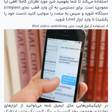
استفاده می‌کند تا شما بفهمید شئ مورد نظرتان کاملا افقی (یا
عمودی) است. برای دسترسی به آن وارد قطب نمای (compass)
دستگاه شوید و سپس به سمت را سوایپ کنید (دست خود را
بکشید) تا وارد ابزار Level شوید.
4. استفاده از ابزار فرمت متن Blod ،italics ،underlining
در اپلیکیشن‌هایی مثل ایمیل شما می‌توانید از ابزار‌های
نوشتاری همچون بولد کردن یا پر رنگ کردن یک متن، ایتالیک