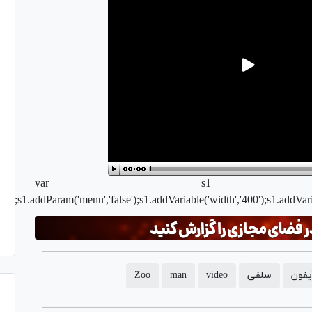
var s1
lv');s1.addParam('menu','false');s1.addVariable('width','400');s1.addVar
یفون
سلفی
video
man
Zoo