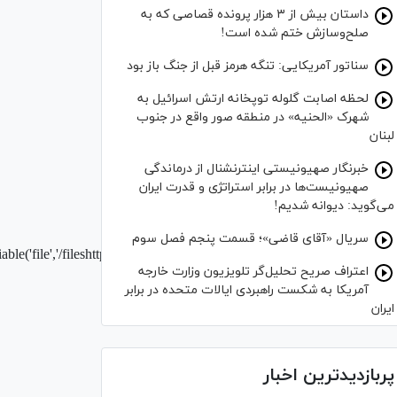
داستان بیش از ۳ هزار پرونده قصاصی که به
صلح‌وسازش ختم شده است!
سناتور آمریکایی: تنگه هرمز قبل از جنگ باز بود
لحظه اصابت گلوله توپخانه ارتش اسرائیل به
شهرک «الحنیه» در منطقه صور واقع در جنوب
لبنان
خبرنگار صهیونیستی اینترنشنال از درماندگی
صهیونیست‌ها در برابر استراتژی و قدرت ایران
می‌گوید: دیوانه شدیم!
سریال «آقای قاضی»؛ قسمت پنجم فصل سوم
ariable('file','/fileshttps://www.mizan.news/news/1394/6/18/106311_716.f
اعتراف صریح تحلیل‌گر تلویزیون وزارت خارجه
آمریکا به شکست راهبردی ایالات متحده در برابر
ایران
پربازدیدترین اخبار