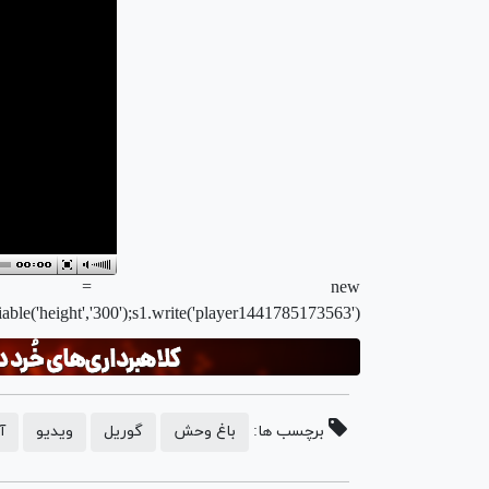
 = new
iable('height','300');s1.write('player1441785173563');
برچسب ها:
باغ وحش
گوریل
ویدیو
آ