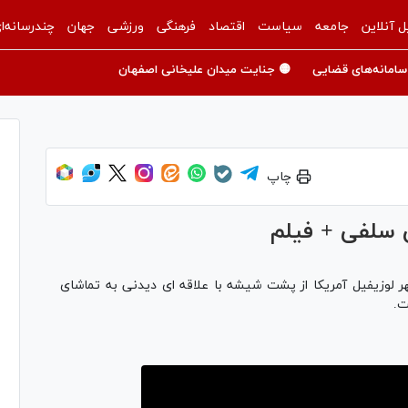
ل آنلاین
جامعه
سیاست
اقتصاد
فرهنگی
ورزشی
جهان
چندرسانه‌ا
سامانه‌های قضایی
🟡 جنایت میدان علیخانی اصفهان
چاپ
 سلفی + فیلم
هر لوزیفیل آمریکا از پشت شیشه با علاقه ای دیدنی به تماشای
ت.