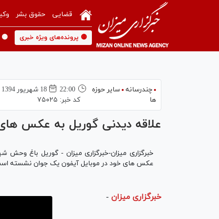
قضایی
حقوق بشر
وکی
🟡 پرونده‌های ویژه خبری
🟡 
چندرسانه
سایر حوزه
22:00
18 شهريور 1394
ها
کد خبر:
۷۵۰۲۵
علاقه دیدنی گوریل به عکس های
خبرگزاری میزان-خبرگزاری میزان - گوریل باغ وحش ش
عکس های خود در موبایل آیفون یک جوان نشسته اس
خبرگزاری میزان
-