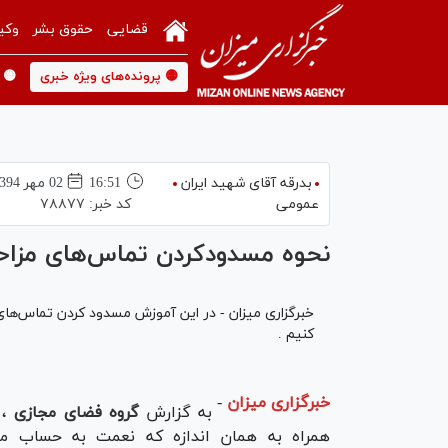
قضایی
حقوق بشر
وکی
🟡 پرونده‌های ویژه خبری
🟡 
بدرقه آقای شهید ایران
16:51
02 مهر 1394
عمومی
کد خبر:
۷۸۸۷۷
نحوه مسدودکردن تماس‌های مزاحم 
کنیم .
خبرگزاری میزان
-
به گزارش
گروه فضای مجازی
،
همراه به همان اندازه که نعمت به حساب می‌آ