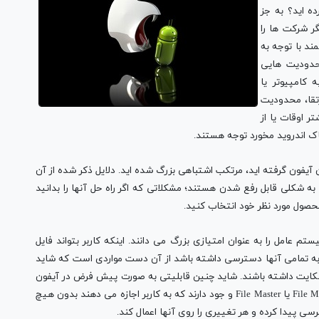
ه اید؟ به جز
 شرکت ها را
ند با توجه به
حدودیت هایی
 کامپیوتر یا
تقا، محدودیت
 اوقات یا از
ک اندروید مخورد توجه هستند.
ن آیفون گرفته اید، مرتکب اشتباهی بزرگ شده اید. دلایل ذکر شده از آن
 شکلی قابل رفع شدن هستند؛ مشکلاتی که اگر راه حل آنها را بدانید
حصول مورد نظر خود انتخاب کنید.
ستم عامل را به عنوان امتیازی بزرگ می دانند. اینکه کاربر بتواند فایل
ا به تمامی آنها دسترسی داشته باشد از آن دست مواردی است که شاید
 شکایت داشته باشند. شاید چنین قابلیتی به صورت پیش فرض در آیفون
قرار نگرفته باشد اما اپلیکیشن های بسیاری همچون File Manager یا File Master و جود دارند که به کاربر اجازه می دهند بدون هیچ
 پیدا کرده و هر تغییری را روی آنها اعمال کند.