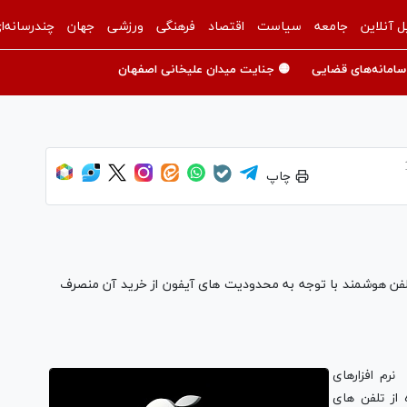
ل آنلاین
جامعه
سیاست
اقتصاد
فرهنگی
ورزشی
جهان
چندرسانه‌ا
سامانه‌های قضایی
🟡 جنایت میدان علیخانی اصفهان
چاپ
ب تلفن هوشمند با توجه به محدودیت های آیفون از خرید آن منصرف
نرم افزارهای
ه از تلفن های