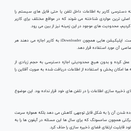
حی همچون Funbox نیز وجود دارد که دسترسی کاربر به اطلاعات داخل تلفن یا حتی فایل های سیستم را
صلی ترین مواردی شناخته می شوند که در مواقع مختلف برای کاربر
 کردیم، محدودیت های موجود در این زمینه نیز از بین می رود.
2- دانلود دیگر محدودیت پیش فرض سیستم عامل iOS است. اپلیکیشن هایی همچون iDownloader به کاربر اجازه می دهند هر
تصاصی آن مورد استفاده قرار دهد.
 Free Music همچون ساند کلاد عمل کرده و بدون هیچ محدودیتی اجازه دسترسی به حجم زیادی از
امه ها امکان پخش و استفاده از اطلاعات دریافت شده به صورت آفلاین را
ی ذخیره سازی اطلاعات را در تلفن های خود قرار نداده بود. این موضوع
 آلوده شدن آن را به شکل قابل توجهی کاهش می دهد بلکه همواره سرعت
 شرکتی همچون سامسونگ که برای سال ها این مسئله در آیفون ها را به
ود قابلیت ارتقای فضای ذخیره سازی را حذف کرد.