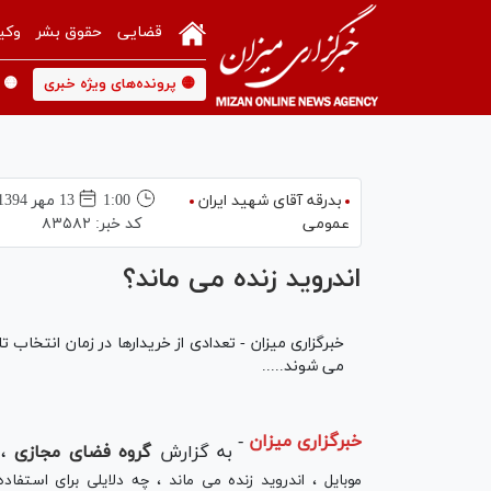
قضایی
حقوق بشر
وکی
🟡 پرونده‌های ویژه خبری
🟡 
بدرقه آقای شهید ایران
1:00
13 مهر 1394
عمومی
کد خبر:
۸۳۵۸۲
اندروید زنده می ماند؟
خبرگزاری میزان - تعدادی از خریدارها در زمان انتخا
می شوند.....
خبرگزاری میزان
-
به گزارش
گروه فضای مجازی
،
موبایل ، اندروید زنده می ماند ، چه دلایلی برای استفاد