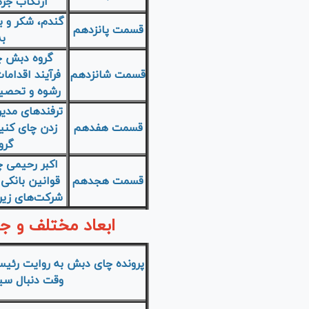
ارتکاب جرم
گندم، شکر و بر
قسمت پانزدهم
ب
گروه دبش چط
قسمت شانزدهم
فرآیند اقداما
رشوه و تحصیل
ترفند‌های مدیر
قسمت هفدهم
زدن چای کنی
گرو
اکبر رحیمی 
قسمت هجدهم
قوانین بانکی 
شرکت‌های زیر
ابعاد مختلف و ج
پرونده چای دبش به روایت رئیس
وقت دنبال س