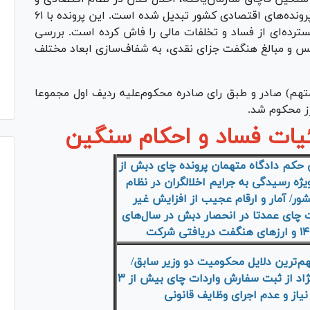
پرداخت رشوه همراه بوده، به یکی از جنجالی‌ترین پرونده‌های اقتصادی کشور تبدیل شده است. این پرونده با ۶۱
نفر از آن‌ها، ابعاد گسترده‌ای از فساد و تخلفات مالی را فاش کرده است. بررسی
بس و مبالغ هنگفت جزای نقدی، به شفاف‌سازی ابعاد مختلف
یتا، رای بخش عمده‌ای از متهمان پرونده (۴۲ متهم) صادر و طبق رای صادره محکوم‌علیه ردیف اول مجموعا
یات فساد و احکام سنگین
حکم دادگاه متهمان پرونده چای دبش از
ه رسیدگی به جرایم اخلالگران در نظام
ور/ آمار و ارقام عجیب از افزایش غیر
 چای عمدتا در انحصار دبش در سال‌های
م‌ترین دلایل محکومیت دو وزیر سابق/
اطلاع ساداتی‌نژاد از ثبت سفارش واردات چای بیش از ۳
 نیاز و عدم اجرای وظایف قانونی