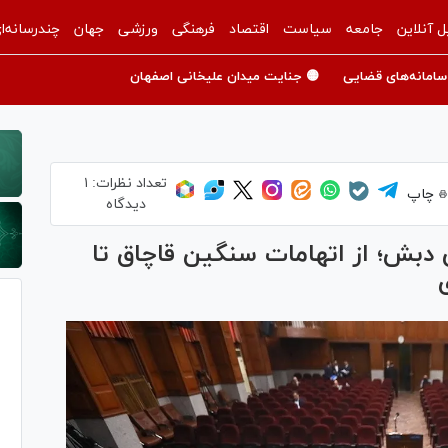
ل آنلاین
جامعه
سیاست
اقتصاد
فرهنگی
ورزشی
جهان
چندرسانه‌ا
سامانه‌های قضایی
🟡 جنایت میدان علیخانی اصفهان
تعداد نظرات:
۱
چاپ
دیدگاه
 دبش؛ از اتهامات سنگین قاچاق تا