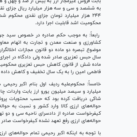
بابت فروش غیرمجاز ارز به بیش از صد و چهل و هف
به ششصد و سی و سه هزار میلیارد ریال جزای نق
۲۴۴ هزار میلیارد تومان جزای نقدی محکوم
محکومیت اشد قابلیت اجرا دارد.
رابعاً: به موجب حکم صادره در خصوص سید جوا
کشاورزی و صنعت معدن و تجارت به اتهام معاون
موضوع تبصره دو ماده دو قانون مجازات اخلالگر
سال حبس تعزیری صادر شده ولی دادگاه در اجرا
ماده شش از قانون کاهش حبس تعزیری محکومیت س
فاطمی امین را به یک سال تخفیف و کاهش داده
خامساً: محکوم‌علیه ردیف اول بنام اکبر رحیمی 
میلیارد و سیصد میلیون یورو ارز بابت واردات چای
شاکی دریافت کرده بود که حسب محتویات پروند
حواله‌های ارزی کالا وارد کشور و نسبت به حوال
کیفرخواست صادره از دادسرای ناحیه سی و دو تهر
حواله‌های ارزی رفع تعهد نشده کیفرخواست صادر
با توجه به اینکه اکبر رحیمی تمام حواله‌های ار