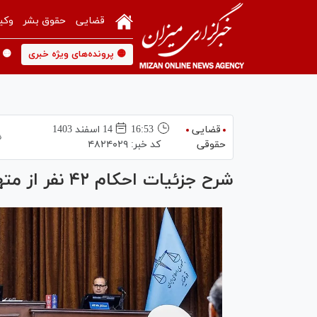
قضایی
حقوق بشر
وکی
🟡 پرونده‌های ویژه خبری
🟡 
قضایی
16:53
14 اسفند 1403
حقوقی
کد خبر:
۴۸۲۴۰۲۹
شرح جزئیات احکام ۴۲ نفر از متهمان پرونده چای دبش