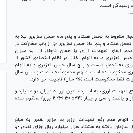
به رسیدگی است.
ت:
ی مجاز مشروط به تحمل هفتاد و پنج ماه حبس تعزیری ب: به
به تحمل هفتاد و پنج ماه حبس تعزیری ج: از باب مشارکت در
عدم ایفای تعهدات ارزی یا همان قاچاق ارز به میزان
نج سال حبس تعزیری د: به اتهام اخلال در نظام اقتصادی کشور از
رزی به تحمل بیست و پنج سال حبس تعزیری و به اتهام
زیری محکوم شده است. متهم مجموعاً به شصت و شش سال
د، (۲۵ سال) قابلیت اجرا دارد.
فع تعهدات ارزی، به استرداد عین ارز به میزان دو میلیارد و
دویست و شصت و نه میلیون و صد و شصت هزار و پانصد و سی و چهار (۲.۲۶۹.۱۶۰.۵۳۴ یورو) محکوم شده
ابت اتهام عدم رفع تعهدات ارزی به جزای نقدی به مبلغ
ابت اتهام قاچاق سازمان یافته به هشتاد هزار میلیارد ریال جزای نقدی ج: