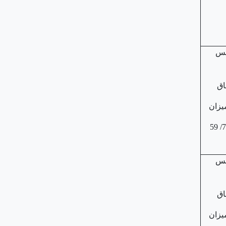
ه حبس
481/ 171/ 437/ 793/ 59
ه حبس