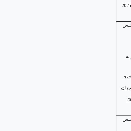
250/ 411/ 869/ 501/ 20
ال حبس
به
358/ 381/ 381/ 669/
ال حبس