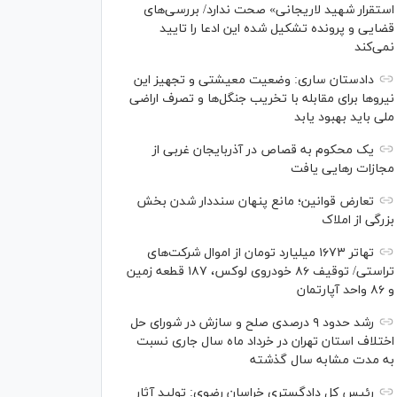
استقرار شهید لاریجانی» صحت ندارد/ بررسی‌های
قضایی و پرونده تشکیل شده این ادعا را تایید
نمی‌کند
دادستان ساری: وضعیت معیشتی و تجهیز این
نیرو‌ها برای مقابله با تخریب جنگل‌ها و تصرف اراضی
ملی باید بهبود یابد
یک محکوم به قصاص در آذربایجان‌ غربی از
مجازات رهایی یافت
تعارض قوانین؛ مانع پنهان سنددار شدن بخش
بزرگی از املاک
تهاتر ۱۶۷۳ میلیارد تومان از اموال شرکت‌های
تراستی/ توقیف ۸۶ خودروی لوکس، ۱۸۷ قطعه زمین
و ۸۶ واحد آپارتمان
رشد حدود ۹ درصدی صلح و سازش در شورای حل
اختلاف استان تهران در خرداد ماه سال جاری نسبت
به مدت مشابه سال گذشته
رئیس کل دادگستری خراسان رضوی: تولید آثار