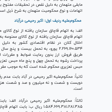
مابقی متهمان به دلیل نقص در تحقیقات مفتوح 
اتهامات و نوع محکومیت متهمان به شرح ذیل اس
محکوم‌علیه ردیف اول: اکبر رحیمی درآباد
الف: به اتهام قاچاق سازمان یافته از نوع کالا
اتهام قاچاق سازمان یافته از نوع کالای ممنوعه 
اخلال کلان در نظام اقتصادی کشور به دلیل 
۲.۲۶۹.۱۶۰.۵۳۴ یورو، به تحمل بیست و پ
طریق فروش ارز بدون رعایت ضوابط و مقررات ا
پرداخت رشوه به تحمل چهل و پنج ماه حبس تع
حبس تعزیری محکوم شده است که به موجب مقررات فقط محکومیت اش
ثانیاً: محکوم‌علیه اکبر رحیمی در آباد بابت عدم ر
است.
ثالثاً: محکوم‌علیه اکبر رحیمی درآباد الف: ب
۱.۵۸۴.۶۶۹.۳۸۱.۲۸۱.۳۸۵ ریال ب: ب