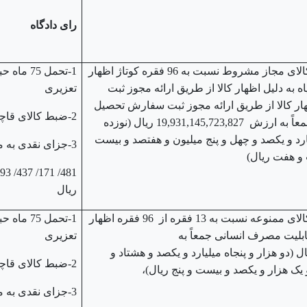
رای دادگاه
قاچاق سازمان یافته از نوع کالای مجاز مشروط نسبت به 96 فقره کوتاژ اظهار
1-تحمل 75 ما
 به دلیل اظهار کالا از طریق ارائه مجوز ثبت
تعزیری
ار کالا از طریق ارائه مجوز ثبت سفارش تحصیل
2-ضبط کالای قاچاق
شده از طریق تبانی و تقلب جمعاً به ارزش 19,931,145,723,827 ریال (نوزده
رد و یکصد و چهل و پنج میلیون و هفتصد و بیست
3-جزای نقدی به میزان
و هفت ریال)
ریال
قاچاق سازمان یافته از نوع کالای ممنوعه نسبت به 13 فقره از 96 فقره اظهار
1-تحمل 75 ما
بلیت مصرف انسانی جمعاً به
تعزیری
2,050,186,941,1 ریال (دو هزار و پنجاه میلیارد و یکصد و هشتاد و
2-ضبط کالای قاچاق
ک هزار و یکصد و بیست و پنج ریال)،
3-جزای نقدی به میزان