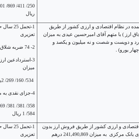
ریال
ده در نظام اقتصادی و ارزی کشور از طریق
1-تحمل 25 س
اق ارز ) با متهم آقای امیرحسین عیدی به میزان
تعزیری
رو (دو میلیارد و دویست و شصت و نه میلیون و یکصد و
2- 74 ضربه شلاق
ار یورو) .
3-استردادعین ارز 
میزان
534/ 160/ 269/ 2یورو
4-جزای نقدی به میزان
584/ 1 ریال
 اقتصادی و ارزی کشور از طریق فروش ارز بدون
1-تحمل 25 س
رعایت ضوابط و مقررات ارزی بانک مرکزی به میزان 241,490,869 درهم
تعزیری