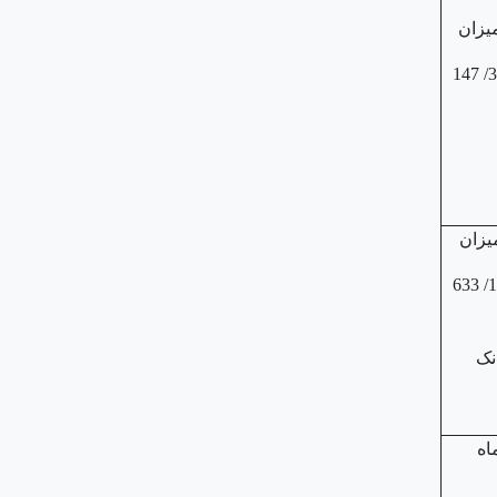
930/ 838/ 660/ 336/ 147
970/ 807/ 750/ 127/ 633
نک
 45 ماه