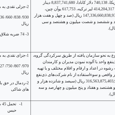
امارات، 257,951,652 دلار آمریکا، 740,138 دلار کانادا، 8,837,741,680 دینار
2-جزلی نقدی به میزان
عراق، 1,918,000 ریال قطر، 414,204,317 لیر ترکیه، 617,753 یوآن چین،
19,129,341 یورو؛ به ارزش147,336,660,838,930 ریال (صد و چهل و هفت هزار
د و ششصد و شصت میلیون و هشتصد و سی
ریال
ل).
3- 74 ضربه شلاق
 به نحو سازمان یافته از طریق سرکردگی گروه،
1-جزای نقدی به میزان
ینفع واحد با آلوده نمودن مدیران و کارمندان
شوه در اعداد و ارقام و اقلام مختلف و با تهیه
ریال
واقعی و سوءاستفاده از نام شرکت‌های ذی‌نفع
واحد در مجموع به میزان 316,563,875,403,985 ریال (سیصد و شانزده هزار و
2-ردمال در حق با
 هشتصد و هفتاد و پنج میلیون و چهارصد و سه
های شاکی
ل).
1-
تحمل
حبس