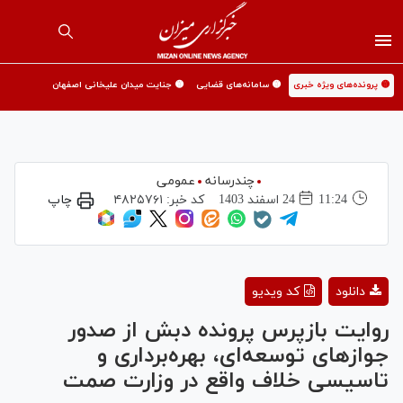
🟡 پرونده‌های ویژه خبری
🟡 سامانه‌های قضایی
🟡 جنایت میدان علیخانی اصفهان
چندرسانه
عمومی
11:24
24 اسفند 1403
کد خبر:
۴۸۲۵۷۶۱
چاپ
Play
دانلود
کد ویدیو
Video
روایت بازپرس پرونده دبش از صدور
جواز‌های توسعه‌ای، بهره‌برداری و
تاسیسی خلاف واقع در وزارت صمت