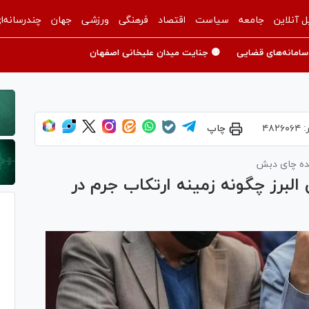
ل آنلاین
جامعه
سیاست
اقتصاد
فرهنگی
ورزشی
جهان
چندرسانه‌ا
سامانه‌های قضایی
🟡 جنایت میدان علیخانی اصفهان
:
۴۸۲۶۰۶۴
چاپ
نده چای دبش
لبرز چگونه زمینه ارتکاب جرم در