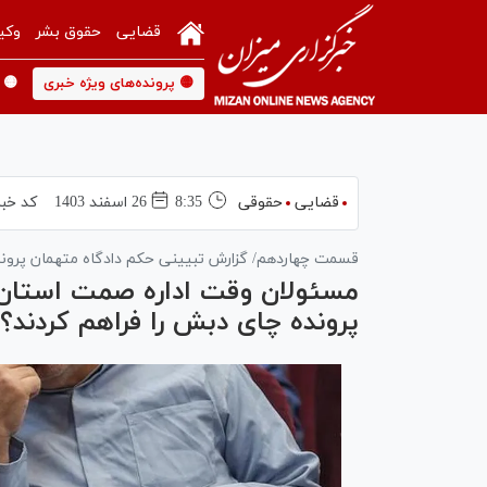
قضایی
حقوق بشر
وکی
🟡 پرونده‌های ویژه خبری
🟡 
قضایی
حقوقی
8:35
26 اسفند 1403
کد خبر
قسمت چهاردهم/ گزارش تبیینی حکم دادگاه متهمان پرو
مسئولان وقت اداره صمت استان ا
پرونده چای دبش را فراهم کردند؟