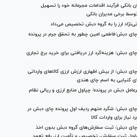
ن بانکی فرآیند اقدامات مجرمانه خود را تسهیل
وسط برخی مدیران بانکی
اتی‌نژاد ارز را به گروه دبش تخصیص می‌داد
 چای دبش/فاطمی امین چطور به تحقق جرم در پرونده
ی دبش/ هزینه‌کَرد ارز دریافتی برای خرید برج تجاری
ای دبش/ از بیش اظهاری ارزش ارزی کالا‌های وارداتی
چای کنیایی به اسم چای هندی
عامل دبش در پرونده/ چپاول منابع ارزی و ریالی نظام
 چای دبش/ شگرد متهم ردیف اول پرونده چای دبش در
 نیاز برای واردات کالا
ه چای دبش/ ثبت سفارش‌های گروه دبش بدون اخذ
احل ثبت سفارش، تخصیص و تأمین ارز، رفع تعهد