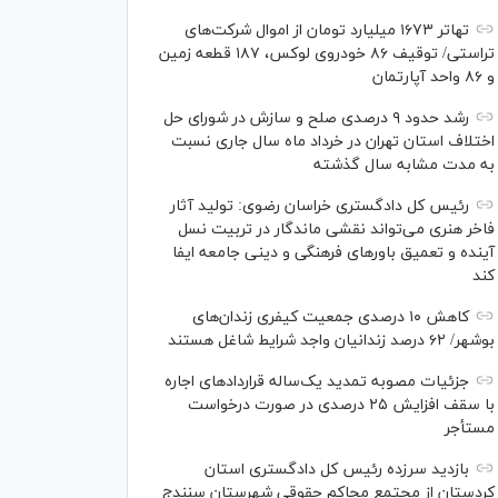
تهاتر ۱۶۷۳ میلیارد تومان از اموال شرکت‌های
تراستی/ توقیف ۸۶ خودروی لوکس، ۱۸۷ قطعه زمین
و ۸۶ واحد آپارتمان
رشد حدود ۹ درصدی صلح و سازش در شورای حل
اختلاف استان تهران در خرداد ماه سال جاری نسبت
به مدت مشابه سال گذشته
رئیس کل دادگستری خراسان رضوی: تولید آثار
فاخر هنری می‌تواند نقشی ماندگار در تربیت نسل
آینده و تعمیق باور‌های فرهنگی و دینی جامعه ایفا
کند
کاهش ۱۰ درصدی جمعیت کیفری زندان‌های
بوشهر/ ۶۲ درصد زندانیان واجد شرایط شاغل هستند
جزئیات مصوبه تمدید یک‌ساله قرارداد‌های اجاره
با سقف افزایش ۲۵ درصدی در صورت درخواست
مستأجر
بازدید سرزده رئیس کل دادگستری استان
کردستان از مجتمع محاکم حقوقی شهرستان سنندج