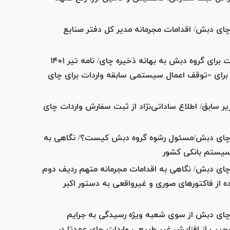
چای دبش/ اقدامات مجرمانه مدیر کل دفتر صنایع
تسهیلات ویژه وزارت جهاد کشاورزی و صمت برای گروه دبش به بهانه ذخیره چای/ نامه تیر ۱۴۰۱
برای «توقف اعمال سیستمی سابقه واردات برای چای
 سابق/ اطلاع ساداتی‌نژاد از ثبت سفارش واردات چای
ه چای دبش/مسئول رشوه گروه دبش کیست؟/ نگاهی به
 سیستم بانکی کشور
چای دبش/ نگاهی به اقدامات مجرمانه متهم ردیف دوم
ه از فاکتور‌های صوری و غیرواقعی به دستور اکبر
 چای دبش از سوی شعبه ویژه رسیدگی به جرایم
م عجیب از افزایش غیر طبیعی واردات چای عمدتا در