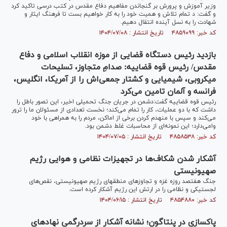
وزیر آموزش و پرورش بر گنجاندن مفاهیم دفاع مقدس در کتب درسی تاکید کرد
و گفت: د تمام تلاش و همیت خود را به کار خواهیم بست تا فرهنگ ایثار و
شهادت را به نسل آینده انتقال دهیم.
کد خبر: ۴۸۵۹۰۹۹ تاریخ انتشار : ۱۴۰۴/۰۷/۰۸
بازدید رئیس دستگاه قضایی از موزه انقلاب اسلامی و دفاع
مقدس/ رئیس قوه قضاییه: صدامِ متجاوز، تسلیحات
میکروبی، شیمیایی و کشتار جمعی‌اش را از آمریکا، انگلیس،
فرانسه و آلمان تامین می‌کرد
رئیس قوه قضاییه گفت:دشمن در جریان جنگ تحمیلی اخیر، این تصور باطل را
داشت که با دو عملیات، کار را تمام می‌کند؛ نخست تعدادی از مسئولان ما را ترور
می‌کند و سپس با منهدم کردن برخی از اماکن، مردم را به همراهی با خود
وامی‌دارد؛ این نمونه‌ای از محاسبات غلط دشمن بود.
کد خبر: ۴۸۵۸۵۳۸ تاریخ انتشار : ۱۴۰۴/۰۷/۰۵
آشکار شدن شکاف‌ها در تجهیزات نظامی و هوایی رژیم
صهیونیستی
جنگ هفتصد روزه غزه و تجاوزهای منطقه‎ای رژیم صهیونیستی، نقص‌های
لجستیکی و نظامی را در ارتش این رژیم آشکار کرده است.
کد خبر: ۴۸۵۴۸۸۰ تاریخ انتشار : ۱۴۰۴/۰۶/۱۵
پاکسازی در پنتاگون؛ نشانه آشکار از سردرگمی نهادهای