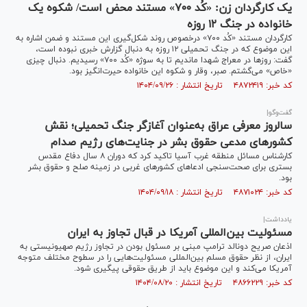
یک کارگردان زن: «کُد ۷۰۰» مستند محض است/ شکوه یک
خانواده در جنگ ۱۲ روزه
کارگردان مستند «کُد ۷۰۰» درخصوص روند شکل‌گیری این مستند و ضمن اشاره به
این موضوع که در جنگ تحمیلی ۱۲ روزه به دنبال گزارش خبری نبوده است،
گفت: روزها در معراج شهدا ماندیم تا به سوژه «کُد ۷۰۰» رسیدیم. دنبال چیزی
«خاص» می‌گشتم. صبر، وقار و شکوه این خانواده حیرت‌انگیز بود.
کد خبر: ۴۸۷۲۴۱۹ تاریخ انتشار : ۱۴۰۴/۰۹/۲۶
گفت‌و‌گو|
سالروز معرفی عراق به‌عنوان آغازگر جنگ تحمیلی؛ نقش
کشور‌های مدعی حقوق بشر در جنایت‌های رژیم صدام
کارشناس مسائل منطقه غرب آسیا تاکید کرد که دوران ۸ سال دفاع مقدس
بستری برای صحت‌سنجی ادعا‌های کشور‌های غربی در زمینه صلح و حقوق بشر
بود.
کد خبر: ۴۸۷۱۰۲۴ تاریخ انتشار : ۱۴۰۴/۰۹/۱۸
یادداشت|
مسئولیت بین‌المللی آمریکا در قبال تجاوز به ایران
اذعان صریح دونالد ترامپ مبنی بر مسئول بودن در تجاوز رژیم صهیونیستی به
ایران، از نظر حقوق مسلم بین‌المللی مسئولیت‌هایی را در سطوح مختلف متوجه
آمریکا می‌کند و این موضوع باید از طریق حقوقی پیگیری شود.
کد خبر: ۴۸۶۶۲۲۹ تاریخ انتشار : ۱۴۰۴/۰۸/۲۰