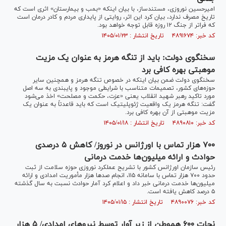
امیرحسین نوروزی، مستندساز، با بیان اینکه «بمب و بیمارستان» اثری است که
تاریخ مصرف ندارد، بیان کرد این اثر، روایتی از پایداری مردم و کادر درمان است
که فراتر از جنگ ۱۲ روزه قابل توجه خواهد بود.
کد خبر: ۴۸۹۱۶۷۴ تاریخ انتشار : ۱۴۰۵/۰۱/۲۳
سخنگوی دولت: باید از تنگه هرمز به عنوان یک مزیت
موهبتی بهره کافی برد
سخنگوی دولت ضمن بیان اینکه در خصوص تنگه هرمز و همچنین سایر
حوزه‌های کشور، تصمیمات متناسب با شرایطی موجود و پایبندی به سه اصل
مورد تاکید رهبر شهید انقلاب یعنی «عزت، حکمت و مصلحت» اخذ می‌شود
گفت: تنگه هرمز یک واقعیت ژئوپلیتیک است که باید قاعدتاً به عنوان یک
مزیت موهبتی از آن بهره کافی برد.
کد خبر: ۴۸۹۰۸۱۰ تاریخ انتشار : ۱۴۰۵/۰۱/۱۸
۷۰۰ هزار تماس با اورژانس در نوروز/ کاهش ۵ درصدی
حوادث و ارائه میلیون‌ها خدمت درمانی
رئیس سازمان اورژانس کشور با تشریح عملکرد نوروزی حوزه سلامت از ثبت
حدود ۷۰۰ هزار تماس با سامانه ۱۱۵، انجام صد‌ها هزار مأموریت امدادی و ارائه
میلیون‌ها خدمت درمانی خبر داد و اعلام کرد آمار حوادث نسبت به سال گذشته
۵ درصد کاهش یافته است.
کد خبر: ۴۸۹۰۰۷۶ تاریخ انتشار : ۱۴۰۵/۰۱/۱۵
نجات ۶۰۰ هموطن از زیر آوار توسط نیرو‌های امدادی/ ۵ هزار