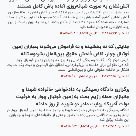
آتش‌نشان به صورت شبانه‌روزی آماده باش کامل هستند
مدیرعامل سازمان آتش‌نشانی ضمن بیان اینکه ۵ هزار آتش نشان در ۱۳۰ سازمان
آتش نشانی کشور آماده باش کامل هستند، گفت: مجموعاً تا کنون بیش از ۱۲۰۰
عملیات انجام شده که حدود ۴۰ درصد از مأموریت‌ها مربوط به تهران است و این
روند افزایشی همچنان ادامه دارد.
کد خبر: ۴۸۸۸۶۷۲ تاریخ انتشار : ۱۴۰۵/۰۱/۰۸
جنایتی که نه بخشیده و نه فراموش می‌شود؛ بمباران زمین
فوتبال چوار، نقض فاحش حقوق بین‌الملل بشردوستانه
رئیس مرکز وکلا گفت: رسیدگی قضایی به پرونده بمباران زمین فوتبال چوار
اقدامی حقوقی برای مقابله با بی‌کیفرمانی، احقاق حق قربانیان و ثبت یک جنایت
آشکار در حافظه حقوقی ملی و بین‌المللی است.
کد خبر: ۴۸۷۴۴۵۰ تاریخ انتشار : ۱۴۰۴/۱۰/۱۰
برگزاری دادگاه رسیدگی به دادخواهی خانواده شهدا و
جانبازان حمله رژیم بعث به زمین فوتبال چوار به طرفیت
دولت آمریکا/ روایت مادر دو شهید از روز حادثه
دادگاه رسیدگی به دادخواهی خانواده شهدا و جانباز حمله به زمین فوتبال چوار در
ایلام به ریاست قاضی حسین‌زاده با حضور جمعی از خانواده‌های شهدا و جانبازان
این حادثه برگزار شد.
کد خبر: ۴۸۷۳۶۱۸ تاریخ انتشار : ۱۴۰۴/۱۰/۰۳