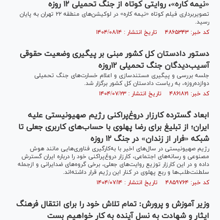
«نیمه کاره»، روایتی کوتاه از جنگ تحمیلی ۱۲ روزه
تصویربرداری فیلم کوتاه «نیمه کاره» در لوکیشن‌های منطقه ۲۲ تهران به پایان
رسید.
کد خبر: ۴۸۶۵۳۴۳ تاریخ انتشار : ۱۴۰۴/۰۸/۱۴
دستور دادستان کل کشور مبنی بر پیگیری وضعیت حقوقی
آسیب‌دیدگان جنگ تحمیلی ۱۲روزه
جلسه بررسی و پیگیری مستندسازی و اعلام خسارت‌های جنگ تحمیلی
دوازده‌روزه، به ریاست دادستان کل کشور برگزار شد.
کد خبر: ۴۸۶۱۸۲۱ تاریخ انتشار : ۱۴۰۴/۰۷/۲۳
ابعاد گسترده کارزار دروغ‌پراکنی رژیم صهیونیستی علیه
ایران؛ از تبلیغ برای رضا پهلوی با حساب‌های کاربری جعلی تا
شبکه «فرار از زندان» در جنگ ۱۲ روزه
رژیم صهیونیستی در سال‌های اخیر با به‌کارگیری فناوری‌هایی مانند هوش
مصنوعی و رسانه‌های اجتماعی، کارزار دروغ‌پراکنی خود را درباره ایران گسترش
داده و در این کارزار توزیع روایت‌های جعلی، برخی گروه‌های ضدایرانی و ازجمله
سلطنت‌طلب‌ها و ربع پهلوی در کنار این رژیم قرار داشته‌اند.
کد خبر: ۴۸۵۹۷۶۴ تاریخ انتشار : ۱۴۰۴/۰۷/۱۴
وزیر آموزش و پرورش: تمام تلاش خود را برای انتقال فرهنگ
ایثار و شهادت به نسل آینده به کار خواهیم بست