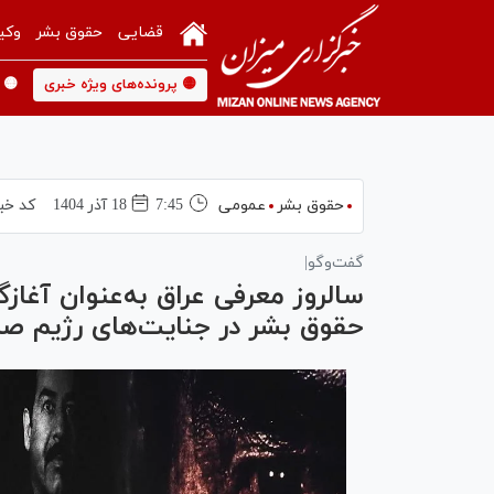
قضایی
حقوق بشر
وکی
🟡 پرونده‌های ویژه خبری
🟡 
حقوق بشر
عمومی
7:45
18 آذر 1404
کد خب
گفت‌و‌گو|
سالروز معرفی عراق به‌عنوان آغ
حقوق بشر در جنایت‌های رژیم صد