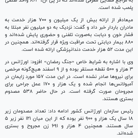
به مراجع قضایی معرفی شده‌اند که در پی آن، ۸۶۳ واحد صنفی
پلمب شده است.
میعادفر از ارائه بیش از یک میلیون و ۷۰۰ هزار خدمت به
مادران باردار خبر داد و گفت: نزدیک به دو میلیون نفر مبتلا به
فشار خون و دیابت به‌صورت تلفنی و حضوری پایش شده‌اند و
۸۸۰ بیمار دیابتی تحت مراقبت ویژه قرار گرفته‌اند. همچنین در
این مدت ۵۲ هزار خدمت دندانپزشکی ارائه شده است.
وی با اشاره به شرایط خاص «جنگ رمضان» افزود: اورژانس در
۳ هزار و ۵۰۰ نقطه مستقر بوده و از ۹ اسفند هیچ‌گونه مرخصی
برای نیرو‌ها صادر نشده است. در این مدت ۱۵۷ مورد زایمان در
آمبولانس‌ها انجام شده و یک هزار و ۱۷۰ عمل جراحی برای
مجروحان صورت گرفته است. در حال حاضر ۵۳۸ مصدوم
بستری هستند.
رئیس سازمان اورژانس کشور ادامه داد: تعداد مصدومان زیر
۱۸ سال یک هزار و ۹۰۰ نفر بوده که از این میان ۱۲۱ نفر زیر ۵
سال هستند. همچنین ۴ هزار و ۶۹۱ زن مجروح و بستری
شده‌اند.