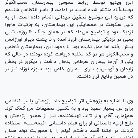
این ویدیو توسط روابط عمومی بیمارستان محب‌الکوثر
یوسف‌آباد منتشر شده است. در ادامه، از یاسر انتظامی شنیدم
که درباره این موضوع تحقیق میدانی انجام داده است. او به
دلیل سکونت در همسایگی این بیمارستان، به جزئیات ماجرا
نزدیک بود و توضیح می‌داد که در همان جنگ ۱۲ روزه، شبی
بمبی در نزدیکی بیمارستان فرود آمده و تا پشت دیوار اورژانس
پیش رفته اما عمل نکرده بود. با وجود این، بیمارستان فاطمی
و محب‌الکوثر هر دو کد تخلیه دریافت کرده بودند؛ در حالی که
یکی از آن‌ها بیماران سرطانی بدحال داشت و دیگری در بخش
زایمان و آی‌سی‌یو دارای بیماران خاص بود. سوژه نوزاد نیز در
دل همین وقایع قرار داشت.
وی با اشاره به پژوهش اثر، توضیح داد: پژوهش یاسر انتظامی
برای من بسیار مفید بود و به تکمیل تحقیقات من کمک کرد.
هم‌زمان، آقای والی‌نژاد، تهیه‌کننده، نیز از همین پژوهش و
طرح اولیه داستانی او برای فیلم داستانی «نیمه‌شب» استفاده
کردند. در ابتدا قصد داشتم فیلم را با محوریت تولد همان
نوزاد بسازم و نام آن «فرزند ایران» بود. اما با توجه به اینکه