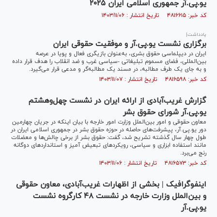
یو.پی.آر جمهوری اسلامی ایران ۲۰۲۵
کد خبر: ۴۸۱۶۶۱۵ تاریخ انتشار : ۱۴۰۳/۱۱/۰۶
یادداشت|
برگزاری نشست یو.پی.آر و موفقیت حقوقی ایران
ایران در دیپلماسی حقوق بشری، به‌عنوان بازیگری فعال و پویا در عرصه
بین‌المللی، فضای مسموم تبلیغاتی -سیاسی غرب و ضد انقلاب را هدف قرار داده
و به جای یک طرف مطالبه، در مسند یک مطالبه‌گر و مدعی قرار می‌گیرد.
کد خبر: ۴۸۱۶۵۹۸ تاریخ انتشار : ۱۴۰۳/۱۱/۰۷
گزارش غریب‌آبادی از ارائه ایران در نشست چهل‌وهشتم
یو.پی.آر شورای حقوق بشر
معاون حقوقی و امور بین‌الملل وزارت امور خارجه با بیان اینکه در جریان چهارمین
دور یو.پی.آر، پیشرفت‌های حاصله در حوزه حقوق بشر در جمهوری اسلامی ایران در
طول چهار سال گذشته تشریح شد، گفت: حقوق بشر از برخی چالش‌ها و معضلات
مانند استفاده ابزاری و سیاسی، رویکرد‌های تبعیض آمیز و استاندارد‌های دوگانه
رنج می‌برد.
کد خبر: ۴۸۱۶۵۷۳ تاریخ انتشار : ۱۴۰۳/۱۱/۰۶
اینفوگرافیک | بخشی از اظهارات غریب‌آبادی، معاون حقوقی
و بین‌الملل وزارت خارجه در‌ نشست ۴۸ کارگروه نشست
یو.پی.آر