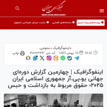
🟡 پرونده‌های ویژه خبری
🟡 سامانه‌های قضایی
🟡 جنایت میدان علیخانی اصفهان
اینفوگرافیک
عمومی
10:42
10 بهمن 1403
کد خبر:
۴۸۱۷۳۴۳
چاپ
اینفوگرافیک | چهارمین گزارش دوره‌ای
جهانی یو.پی.آر جمهوری اسلامی ایران
۲۰۲۵؛ حقوق مربوط به بازداشت و حبس