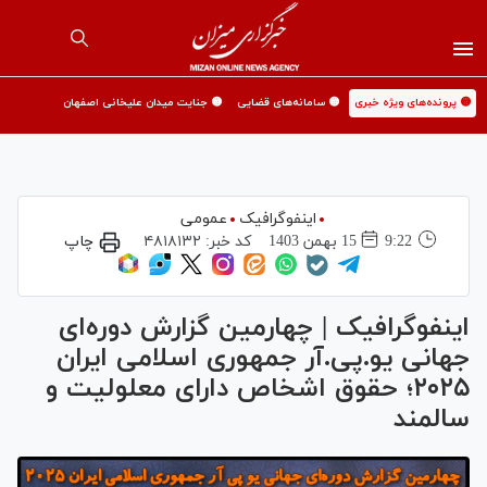
🟡 پرونده‌های ویژه خبری
🟡 سامانه‌های قضایی
🟡 جنایت میدان علیخانی اصفهان
اینفوگرافیک
عمومی
9:22
15 بهمن 1403
کد خبر:
۴۸۱۸۱۳۲
چاپ
اینفوگرافیک | چهارمین گزارش دوره‌ای
جهانی یو.پی.آر جمهوری اسلامی ایران
۲۰۲۵؛ حقوق اشخاص دارای معلولیت و
سالمند