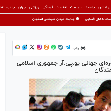
ل آنلاین
جامعه
سیاست
اقتصاد
فرهنگی
ورزشی
جهان
چندرسانه‌ا
سامانه‌های قضایی
🟡 جنایت میدان علیخانی اصفهان
چاپ
ره‌ای جهانی یو.پی.آر جمهوری اسلامی