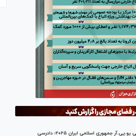
اینفوگرافیک | چهارمین گزارش دوره‌ای جهانی یو.پی.آر جمهوری اسلامی ایران ۲۰۲۵؛ دادرسی