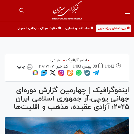
🟡 پرونده‌های ویژه خبری
🟡 سامانه‌های قضایی
🟡 جنایت میدان علیخانی اصفهان
اینفوگرافیک
عمومی
14:42
08 بهمن 1403
کد خبر:
۴۸۱۷۱۰۷
چاپ
اینفوگرافیک | چهارمین گزارش دوره‌ای
جهانی یو.پی.آر جمهوری اسلامی ایران
۲۰۲۵؛ آزادی عقیده، مذهب و اقلیت‌ها