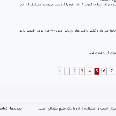
متخصصان در توضیح این پرسش که چرا برخی از افراد واکسینه شده بر اثر ابتلا به کووید-۱۹ جان خود را از دست می‌دهند معتقدند که این
 گفت: واکسن‌های وارداتی حدود ۲۰۰ هزار تومان قیمت دارند.
ن آن را درمان کرد.
<
1
2
3
4
5
6
7
ان است و استفاده از آن با ذکر منبع بلامانع است.
پیوندها
تماس 