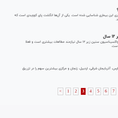
ارض مختلفی برای بیماری این بیماری شناسایی شده است. یکی از آن‌ها انگشت پای کوویدی است که
.
ل
دبیر کمیته علمی کشوری مقابله با کووید ۱۹ گفت: در حال حاضر واکسیناسیون سنین زیر ۱۲ سال نیازمند مطالعات بیشتری است و فعلا
رس، آذربایجان شرقی، اردبیل، زنجان و مرکزی بیشترین سهم را در تزریق
<
1
2
3
4
5
6
7