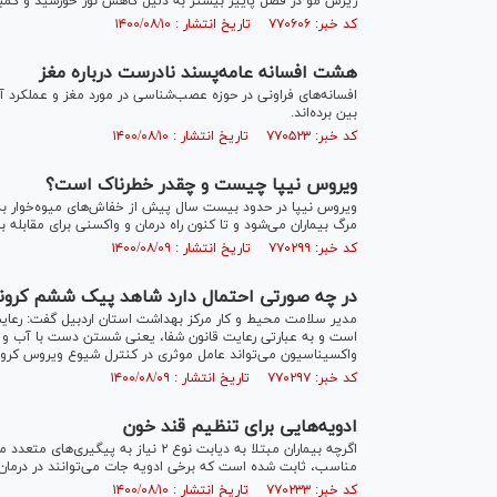
ریزش مو در فصل پاییز بیشتر به دلیل کاهش نور خورشید و کمب
کد خبر: ۷۷۰۶۰۶ تاریخ انتشار : ۱۴۰۰/۰۸/۱۰
هشت افسانه عامه‌پسند نادرست درباره مغز
افسانه‌های فراونی در حوزه عصب‌شناسی در مورد مغز و عملکرد آن وج
بین برده‌اند.
کد خبر: ۷۷۰۵۲۳ تاریخ انتشار : ۱۴۰۰/۰۸/۱۰
ویروس نیپا چیست و چقدر خطرناک است؟
ویروس نیپا در حدود بیست سال پیش از خفاش‌های میوه‌خوار به
مرگ بیماران می‌شود و تا کنون راه درمان و واکسنی برای مقابله 
کد خبر: ۷۷۰۲۹۹ تاریخ انتشار : ۱۴۰۰/۰۸/۰۹
در چه صورتی احتمال دارد شاهد پیک ششم کرونا
مدیر سلامت محیط و کار مرکز بهداشت استان اردبیل گفت: رعا
است و به عبارتی رعایت قانون شفا، یعنی شستن دست با آب و ص
واکسیناسیون می‌تواند عامل موثری در کنترل شیوع ویروس کرون
کد خبر: ۷۷۰۲۹۷ تاریخ انتشار : ۱۴۰۰/۰۸/۰۹
ادویه‌هایی برای تنظیم قند خون
اگرچه بیماران مبتلا به دیابت نوع ۲ نی
مناسب، ثابت شده است که برخی ادویه جات می‌توانند در درمان و
کد خبر: ۷۷۰۲۳۳ تاریخ انتشار : ۱۴۰۰/۰۸/۱۰