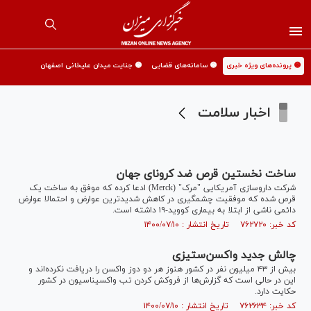
🟡 پرونده‌های ویژه خبری
🟡 سامانه‌های قضایی
🟡 جنایت میدان علیخانی اصفهان
اخبار سلامت
ساخت نخستین قرص ضد کرونای جهان
شرکت داروسازی آمریکایی "مرک" (Merck) ادعا کرده که موفق به ساخت یک
قرص شده که موفقیت چشمگیری در کاهش شدیدترین عوارض و احتمالا عوارض
دائمی ناشی از ابتلا به بیماری کووید-۱۹ داشته است.
کد خبر: ۷۶۲۷۲۰ تاریخ انتشار : ۱۴۰۰/۰۷/۱۰
چالش جدید واکسن‌ستیزی
بیش از ۴۳ میلیون نفر در کشور هنوز هر دو دوز واکسن را دریافت نکرده‌اند و
این در حالی است که گزارش‌ها از فروکش کردن تب واکسیناسیون در کشور
حکایت دارد.
کد خبر: ۷۶۲۶۳۴ تاریخ انتشار : ۱۴۰۰/۰۷/۱۰