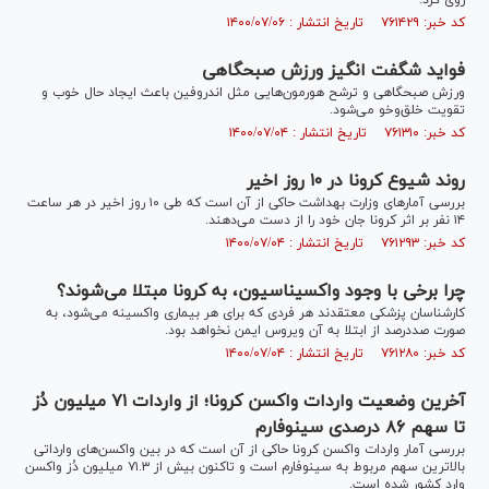
روی کرد.
کد خبر: ۷۶۱۴۲۹ تاریخ انتشار : ۱۴۰۰/۰۷/۰۶
فواید شگفت انگیز ورزش صبحگاهی
ورزش صبحگاهی و ترشح هورمون‌هایی مثل اندروفین باعث ایجاد حال خوب و
تقویت خلق‌وخو می‌شود.
کد خبر: ۷۶۱۳۱۰ تاریخ انتشار : ۱۴۰۰/۰۷/۰۴
روند شیوع کرونا در ۱۰ روز اخیر
بررسی آمار‌های وزارت بهداشت حاکی از آن است که طی ۱۰ روز اخیر در هر ساعت
۱۴ نفر بر اثر کرونا جان خود را از دست می‌دهند.
کد خبر: ۷۶۱۲۹۳ تاریخ انتشار : ۱۴۰۰/۰۷/۰۴
چرا برخی با وجود واکسیناسیون، به کرونا مبتلا می‌شوند؟
کارشناسان پزشکی معتقدند هر فردی که برای هر بیماری واکسینه می‌شود، به
صورت صددرصد از ابتلا به آن ویروس ایمن نخواهد بود.
کد خبر: ۷۶۱۲۸۰ تاریخ انتشار : ۱۴۰۰/۰۷/۰۴
آخرین وضعیت واردات واکسن کرونا؛ از واردات ۷۱ میلیون دُز
تا سهم ۸۶ درصدی سینوفارم
بررسی آمار واردات واکسن کرونا حاکی از آن است که در بین واکسن‌های وارداتی
بالاترین سهم مربوط به سینوفارم است و تاکنون بیش از ۷۱.۳ میلیون دُز واکسن
وارد کشور شده است.