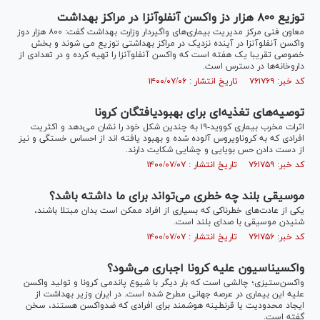
توزیع ۸۰۰ هزار دز واکسن آنفلوآنزا در مراکز بهداشت
معاون فنی مرکز مدیریت بیماری‌های واگیردار وزارت بهداشت گفت: ۸۰۰ هزار دوز
واکسن آنفلوآنزا در آینده نزدیک در مراکز بهداشتی توزیع می شوند و بخش
خصوصی تقریبا یک‌ هفته است که واکسن آنفلوآنزا را تهیه کرده و در تعدادی از
داروخانه‌ها در دسترس است.
کد خبر: ۷۶۱۷۶۹ تاریخ انتشار : ۱۴۰۰/۰۷/۰۶
توصیه‌های تغذیه‌ای برای بهبودیافتگان کرونا
اثرات مخرب بیماری کووید-۱۹ به چندین شکل خود را نشان می‌دهد و اکثریت
افرادی که به کروناویروس آلوده شده و بهبود یافته اند از احساس خستگی و نیز
از دست دادن حس بویایی و چشایی شکایت دارند.
کد خبر: ۷۶۱۷۵۹ تاریخ انتشار : ۱۴۰۰/۰۷/۰۷
موسیقی بلند چه خطری می‌تواند برای ما داشته باشد؟
یکی از عادت‌های خطرناکی که بسیاری از افراد ممکن است بدان مبتلا باشند،
شنیدن موسیقی با صدای بلند است.
کد خبر: ۷۶۱۷۵۶ تاریخ انتشار : ۱۴۰۰/۰۷/۰۷
واکسیناسیون علیه کرونا اجباری می‌شود؟
واکسن‌ستیزی؛ چالشی است که بار دیگر با شیوع پاندمی کرونا و تولید واکسن
علیه این بیماری در عرصه جهانی مطرح شده است. در ایران وزیر بهداشت از
ایجاد محدودیت یا قرنطینه هوشمند برای افرادی که ضدواکسن هستند، سخن
گفته است.