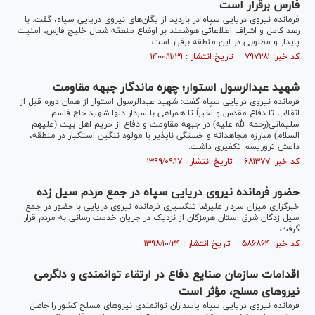
فارس برقرار است
فرمانده نیروی دریایی سپاه در بازدید از یگان‌های نیروی دریایی سپاه، گفت: با
رصد کامل و اشراف اطلاعاتی هوشمند بر اوضاع منطقه شمال خلیج فارس، امنیت
پایدار و مطلوبی در این منطقه برقرار است.
کد خبر: ۷۹۷۲۸۱ تاریخ انتشار : ۱۴۰۰/۱۱/۲۹
شهید عبدالرسول استوار؛ چهره ماندگار جبهه مقاومت
فرمانده نیروی دریایی سپاه گفت: شهید عبدالرسول استوار از همان دوره قبل از
انقلاب تا دفاع مقدس و اخیراً تا همراهی با سردار دلها شهید حاج قاسم
سلیمانی(رحمه الله علیه) در جبهه مقاومت و دفاع از حریم اهل بیت (علیهم
السلام) مبارزه مجاهدانه و خستگی ناپذیر با مولود ننگین استکبار در منطقه،
داعش تروریسم تکفیری داشت.
کد خبر: ۶۸۱۳۷۷ تاریخ انتشار : ۱۳۹۹/۰۹/۱۷
حضور فرمانده نیروی دریایی سپاه در جمع مردم سیل زده
خبرگزاری میزان-سردار علیرضا تنگسیری فرمانده نیروی دریایی با حضور در جمع
سیل زدگان شرق استان هرمزگان از نزدیک در جریان خدمت رسانی به مردم قرار
گرفت.
کد خبر: ۵۸۶۸۶۴ تاریخ انتشار : ۱۳۹۸/۱۰/۲۴
اقدامات سازمان صنایع دفاع در ارتقاء توانمندی و دلگرمی
نیروهای مسلح، مؤثر است
فرمانده نیروی دریایی سپاه پاسداران توانمندی نیروهای مسلح کشور را حاصل