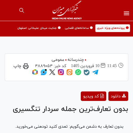
🟡 پرونده‌های ویژه خبری
🟡 سامانه‌های قضایی
🟡 جنایت میدان علیخانی اصفهان
چندرسانه
عمومی
11:45
10 فروردين 1405
کد خبر:
۴۸۸۹۰۵۴
چاپ
Play
دانلود
کد ویدیو
Video
بدون تعارف‌ترین جمله سردار تنگسیری
بدون تعارف به دشمن می‌گویم: تعدی کنید تودهنی می‌خورید.