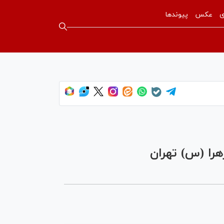
ی
عکس
پیوندها
را (س) تهران