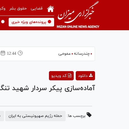
قضایی
حقوق بشر
وکی
🟡 پرونده‌های ویژه خبری
🟡 
چندرسانه
عمومی
12:44
دانلود
کد ویدیو
آماده‌سازی پیکر سردار شهید تن
برچسب ها:
حمله رژیم صهیونیستی به ایران
س