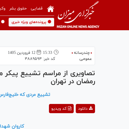
قضایی
حقوق بشر
وکی
🟡 پرونده‌های ویژه خبری
🟡 
چندرسانه
15:33
12 فروردين 1405
عمومی
کد خبر:
۴۸۸۹۵۹۴
تصاویری از مراسم تشییع پیکر 
رمضان در تهران
تشییع مردی که خلیج‌فارس 
دانلود
کد ویدیو
کاروان شهدا