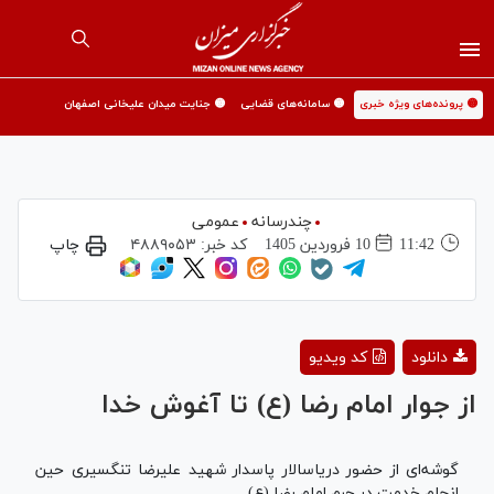
🟡 پرونده‌های ویژه خبری
🟡 سامانه‌های قضایی
🟡 جنایت میدان علیخانی اصفهان
چندرسانه
عمومی
11:42
10 فروردين 1405
کد خبر:
۴۸۸۹۰۵۳
چاپ
Play
دانلود
کد ویدیو
Video
از جوار امام رضا (ع) تا آغوش خدا
گوشه‌ای از حضور دریاسالار پاسدار شهید علیرضا تنگسیری حین
انجام خدمت در حرم امام رضا (ع).