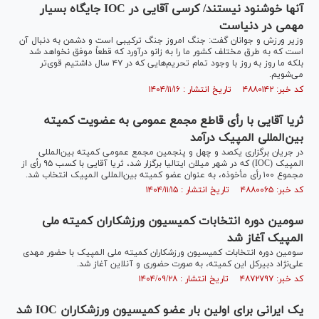
آنها خوشنود نیستند/ کرسی آقایی در IOC جایگاه بسیار
مهمی در دنیاست
وزیر ورزش و جوانان گفت: جنگ امروز جنگ ترکیبی است و دشمن به دنبال آن
است که به طرق مختلف کشور ما را به زانو درآورد که قطعاً موفق نخواهد شد
بلکه ما روز به روز با وجود تمام تحریم‌هایی که در ۴۷ سال داشتیم قوی‌تر
می‌شویم.
کد خبر: ۴۸۸۰۱۴۲ تاریخ انتشار : ۱۴۰۴/۱۱/۱۶
ثریا آقایی با رأی قاطع مجمع عمومی به عضویت کمیته
بین‌المللی المپیک درآمد
در جریان برگزاری یکصد و چهل و پنجمین مجمع عمومی کمیته بین‌المللی
المپیک (IOC) که در شهر میلان ایتالیا برگزار شد، ثریا آقایی با کسب ۹۵ رأی از
مجموع ۱۰۰ رأی مأخوذه، به عنوان عضو کمیته بین‌المللی المپیک انتخاب شد.
کد خبر: ۴۸۸۰۰۶۵ تاریخ انتشار : ۱۴۰۴/۱۱/۱۵
سومین دوره انتخابات کمیسیون ورزشکاران کمیته ملی
المپیک آغاز شد
سومین دوره انتخابات کمیسیون ورزشکاران کمیته ملی المپیک با حضور مهدی
علی‌نژاد دبیرکل این کمیته، به صورت حضوری و آنلاین آغاز شد.
کد خبر: ۴۸۷۲۷۹۷ تاریخ انتشار : ۱۴۰۴/۰۹/۲۸
یک ایرانی برای اولین بار عضو کمیسیون ورزشکاران IOC شد