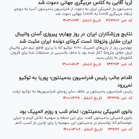
ثریا آقایی به کلاس مربیگری جهانی دعوت شد
بدمینتون باز المپیکی ایران به دعوت از فدراسیون بدمینتون آسیا به دوره‌ی
ارتقاء مربیگری Level۱ به Level۲ جهانی دعوت شد.
کد خبر: ۴۷۷۱۲۰۲ تاریخ انتشار : ۱۴۰۳/۰۲/۱۳
نتایج ورزشکاران ایران در روز چهارم؛ پیروزی آسان والیبال
ایران مقابل ونزوئلا/ تست کرونای دونده ایران مثبت شد
چهارمین روز از بازی‌های المپیک ۲۰۲۰ توکیو که با برتری قاطع تیم ملی والیبال
ایران مقابل ونزوئلا آغاز شده بود با حذف بالسینی در مسابقات شنا برای کاروان
کشورمان به پایان رسید.
کد خبر: ۷۴۴۲۸۴ تاریخ انتشار : ۱۴۰۰/۰۵/۰۴
اقدام جالب رئیس فدراسیون بدمینتون؛ پوریا به توکیو
نمی‌رود
رئیس فدراسیون بدمینتون بر خلاف سایر روسای فدراسیون‌ها به توکیو نرفت.
کد خبر: ۷۴۲۶۶۵ تاریخ انتشار : ۱۴۰۰/۰۴/۲۸
بانوی المپیکی بدمینتون: تمام شب و روزم المپیک بود
بانوی المپیکی بدمینتون گفت: برای این لحظه و سهمیه تلاش کردم و خیلی
خوشحالم که توانستم در بدمینتون این سهمیه را برای اولین بار کسب کنم.
کد خبر: ۷۳۷۱۲۷ تاریخ انتشار : ۱۴۰۰/۰۴/۰۸