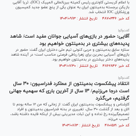
با اعلام کریستی کاونتری رئیس کمیته بین‌المللی المپیک (IOC)، ثریا آقایی
بازیکن برجسته بدمینتون ایران به عنوان یکی از پنج عضو جدید کمیسیون
ورزشکاران IOC انتخاب شد.
کد خبر: ۴۸۷۰۳۴۶ تاریخ انتشار : ۱۴۰۴/۰۹/۱۳
گفت‌وگو|
آقایی: حضور در بازی‌های آسیایی جوانان مفید است/ شاهد
پدیده‌های بیشتری در بدمینتون خواهیم بود
ستاره سابق بدمینتون و مربی کنونی تیم ملی دختران ایران گفت: حضور در
بازی‌های آسیایی بحرین برای زهرا رباطی فرصتی مناسب است؛ در آینده شاهد
پدیده‌های دختر بیشتری در بدمینتون خواهیم بود.
کد خبر: ۴۸۶۲۸۴۲ تاریخ انتشار : ۱۴۰۴/۰۷/۳۰
گفت‌وگو|
انتقاد پیشکسوت بدمینتون از عملکرد فدراسیون: ۳۰ سال
است درجا می‌زنیم/ ۱۳ سال از آخرین باری که سهمیه جهانی
گرفتیم، می‌گذرد
کارشناس و پیشکسوت بدمینتون ایران گفت: از زمانی که من ۱۲ ساله بودم تا
الان و بعد از گذشت ۳۰ سال، تغییری در بدنه فدراسیون بدمینتون و افراد
تصمیم‌گیرنده رخ نداده و این ثبات مدیریتی بیش از اینکه فایده داشته باشد،
آسیب می‌زند.
کد خبر: ۴۸۰۱۵۲۱ تاریخ انتشار : ۱۴۰۳/۰۸/۱۳