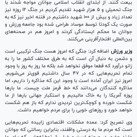
بیعت کنند. از ابتدای انقلاب اسلامی جوانان مواجه شدند با
جنگ تحمیلی و ۵ هزار شهید تقدیم کردیم در جنگ ۱۲ روزه نیز
تعداد زیاد و بیش از ۱۰۰ شهید داشتیم در فتنه اخیر نیز که به
صورت یک کودتا توسط موساد طراحی شده بود جامعه ورزش و
جوانان ما محکم ایستادگی کردند و امروز هم در صحنه‌های
بین‌المللی افتخارآفرینی می‌کنند.
وزیر ورزش
اضافه کرد: جنگی که امروز هست جنگ ترکیبی است
و دشمن به دنبال آن است که به طرق مختلف کشور ما را به
زانو درآورد که قطعا موفق نخواهد شد بلکه ما روز به روز با وجود
تمام تحریم‌هایی که در ۴۷ سال داشتیم قوی‌تر می‌شویم.
امروز نیز ایران آماده است با وجود این که مذاکره را داریم، اما
مذاکره کنندگان می‌دانند که خط قرمز ملت چیست. ما بار‌ها
پوزه آمریکا را به خاک مالیدیم و استکبار جهانی بار‌ها از ما
شکست خورده و کوچک‌ترین تردیدی ندارم که باز هم شکست
خواهد خورد و روز‌های خوبی را برای مردم خواهیم داشت.
وی تصریح کرد: عمده مشکلات اقتصادی زاییده تحریم‌هایی
است که مردم ما به درستی واقفند، بنابراین رسالتی که جوانان
دارند حضور در صحنه است و خیلی از توطئه‌هایی که برای ما