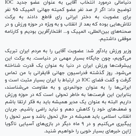
دنیامالی درمورد انتخاب آقایی به عنوان عضو جدید IOC
توضیح داد: اگر از صد نفر عضو کمیته جهانی المپیک ۹۵ نفر
برای عضویت به دختر ایرانی رای قاطع دادند به برکت
تلاش‌هایی بوده که بعد از انقلاب و به ویژه در حوزه ورزش و در
صحنه‌های بین‌المللی، المپیک و... افتخارآفرین بودیم و کارنامه
موفقی داشتیم.
وزیر ورزش یادآور شد: عضویت آقایی را به مردم ایران تبریک
می‌گویم، چون جایگاه بسیار مهمی در دنیاست. به برکت این
پیشرفت‌ها ورزش ایران در دنیا به عنوان یک قدرت شناخته
می‌شود. روز گذشته فدراسیون جهانی قایقرانی با من تماس
گرفت و گفت فضای IOC در ارتباط با ایران بسیار مثبت است و
ایرانی‌ها را به عنوان جوانمردی و به مقاومت می‌شناسند،
بنابراین این فرصت‌ها به خاطر تحولی است که در حوزه ورزش
داریم البته به عنوان یک مدیر همیشه باید به فکر ارتقا باشم
و ضعف‌های خود را کاهش دهم و نباید راضی باشیم. جریان
انقلاب اسلامی باید همیشه در حال تحول باشد و سیر تحول را
پیگیری می‌کنیم و در ۹ ماه دیگر در بازی‌های آسیایی ناگویا
ژاپن خبر‌های بسیار خوبی را خواهیم شنید.