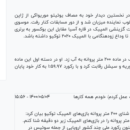
در نخستین دیدار خود به مصاف یوئیتو موریواکی از ژاپن
در پایان سه راند مبارزه با نتیجه ۳ بر ۲ مغلوب نماینده میزبان شد و از دور مسابقات کنار رفت. موسوی
 گزینشی المپیک در قاره آسیا مقابل این بوکسور به برتری
امی با المپیک ۲۰۲۰ توکیو داشته باشد.
تنها نماینده شنای ایران در المپیک در ماده ۲۰۰ متر پروانه به آب زد. او در دسته اول این ماده
در کنار شناگرانی از جامائیکا، اسلواکی، تایلند، سوریه و سیشل رقابت کرد و با رکورد ۱:۵۹.۹۷ به کار خود پایان
 عمل کردم/ خودم همه کار‌ها
۱۴۰۰/۰۵/۰۴ - ۱۵:۵۶
در مورد عملکرد خود در مسابقات شنای ۲۰۰ متر پروانه بازی‌های المپیک توکیو بیان کرد:
وانستم به قولم عمل کنم و برای اولین بار ۲۰۰ متر پروانه را در بازی‌های المپیک زیر دو دقیقه شنا کنم.
ون رکورد ملی چند کشور اروپایی از جمله سوئیس در