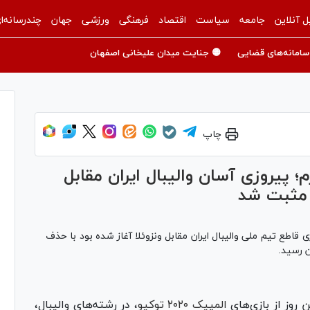
ل آنلاین
جامعه
سیاست
اقتصاد
فرهنگی
ورزشی
جهان
چندرسانه‌ا
سامانه‌های قضایی
🟡 جنایت میدان علیخانی اصفهان
چاپ
م؛ پیروزی آسان والیبال ایران مقابل
ن مثبت شد
 المپیک ۲۰۲۰ توکیو که با برتری قاطع تیم ملی والیبال ایران مقابل ونزوئلا آغاز شده بود با حذف
ن رسید.
ن روز از بازی‌های
المپیک ٢٠٢٠ توکیو
، در رشته‌های والیبال،