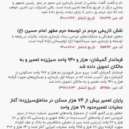
داد و گفت: گفت: بخشی از اعتبار بازسازی این محور در سفر رئیس جمهور و
بخشی دیگر از طریق بانک‌ها تامین شده است. باقی اعتبارات نیز تامین خواهد
شد که نیاز مردم پل دختر تا پایان دولت پاسخ داده شود.
کد خبر: ۷۸۰۶۹۹ تاریخ انتشار : ۱۴۰۰/۰۹/۱۹
نقش تاریخی مردم در توسعه حرم مطهر امام حسین (ع)
معاون فرهنگی و مشارکت‌های مردمی ستاد باز‌سازی عتبات عالیات در رابطه با
توسعه و بازسازی حرم سیدالشهدا (ع) توضیحاتی ارائه کرده است.
کد خبر: ۷۵۱۴۶۴ تاریخ انتشار : ۱۴۰۰/۰۶/۰۱
فرماندار گمیشان: هزار و ۹۴۰ واحد سیل‌زده تعمیر و به
مالکان تحویل داده شد
فرماندار گمیشان گفت: پیرو سیل فروردین دو هزار و ۹۸۷ واحد مسکونی در
گمیشان دچار آسیب شدند که در مرحله اول بازسازی و نوسازی‌های صورت گرفته
هزار و ۹۴۰ واحد تعمیر و به مالکان تحویل داده شد.
کد خبر: ۵۶۷۵۱۰ تاریخ انتشار : ۱۳۹۸/۰۸/۲۳
پایان تعمیر بیش از ۷۴ هزار مسکن در مناطق‌سیل‌زده/ آغاز
عملیات تعمیرحدود ۷۹ هزار واحد
معاون وزیر کشور گفت: از مجموع واحد‌های تعمیری خسارت دیده از سیل
فروردین اعم از واحد‌های آسیب‌دیده در نقاط شهری و روستایی که بالغ بر ۱۰۱
هزار و ۶۲ واحد ارزیابی شده پس از معرفی متقاضیان به بانک و عقد قرارداد
صورت گرفته برای ۷۸ هزار و ۷۸۵ واحد عملیات اجرایی آغاز شده و ۷۴ هزار و ۳۰۲