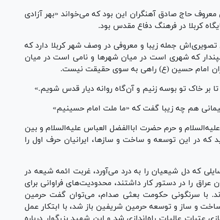
معروف حاج صادق آهنگران این بود که می‌خواند «بهر آزادی
یگاه کربلا در فرهنگ دفاع مقدس بود.
 تصویری‌اش جمله زیبا و معروفی در وصف شهر کربلا دارد که
مپندار که شهری است در میان شهر‌ها و نامی است در میان
یاران امام حسین (ع) راهی به سوی حقیقت نیست.
یم تا بر خاک تو بوسه زنیم و آن‌گاه روانه دیار قدس شویم.»
یمانی هم چه زیبا گفت که «ما ملت امام حسینیم»
لیه‌السلام و حرم حضرت اباالفضل العباس علیه‌السلام و بین
د که در این توسعه و ساخت و سازها، ایرانیان حرف اول را
ی که دل شیعیان را به درد می‌آورد، غربت ائمه شیعه در
عراق را در دستور کار داشتند، محدودیت‌های فراوانی برای
دند. با سرنگونی حکومت بعثی صدام، می‌توان گفت حرمین
ی ساخت و ساز و توسعه حرمین شریفین باز شد، با ابتکار عمل
ی عتبات عالیات راه‌اندازی شد و این شهید بزرگوار درباره