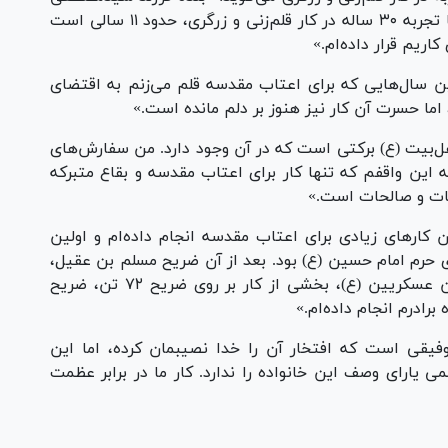
از اساتید به نام اصفهان هستم و همراه برادرم با تجربه ۳۰ ساله در کار قلم‌زنی و زرگری، حدود ۱۱ سالی است
اریم قرار داده‌ام.»
ن سال‌هایی که برای اعتاب مقدسه قلم می‌زنم به اقتضای
اما حسرت آن کار نیز هنوز بر دلم مانده است.»
 اهل‌بیت (ع) برکتی است که در آن وجود دارد. من سفارش‌های
به این واقفم که تنها کار برای اعتاب مقدسه و بقاع متبرکه
یات و صالحات است.»
ن کار‌های زیادی برای اعتاب مقدسه انجام داده‌ام و اولین
حرم امام حسین (ع) بود. بعد از آن ضریح مسلم بن عقیل،
ضریح حبیب ابن مظاهر، ساخت درب حرم امامین عسکریین (ع)، بخشی از کار بر روی ضریح ۷۲ تن، ضریح
برادرم انجام داده‌ام.»
وفیقی است که افتخار آن را خدا نصیبمان کرده، اما این
ارای وصف این خانواده را ندارد. کار ما در برابر عظمت