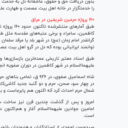
بدون دریافت حق و حقوق، عاشقانه دل به خدمت و 
را خدمتگزارِ در خانه اهل بیت عصمت و طهارت علیه
۱۶۰ پروژه حرمین شریفین در عراق
طبق آمار‌های
کاظمین، سامراء و برخی عتبه‌های مقدسه مثل ط
گرانقدر امام زمان (عج) در شهر بلد یا مرقد سلمان
توانمند ایرانیانی بوده که دل در گرو اهل بیت عص
طبق اسناد معتبر تاریخی عمده‌ترین باز‌سازی‌ها
علیهماالسلام در شهر کاظمین در دوران صفویه ان
شاه اسماعیل صفوی، در ۹۲۶ 
در چهار سو، صحن، حرم و دو گنبد جدید کاشی‌ک
شمال حرم احداث کرد که اکنون هم پابرجاست و به
امروز و پس از گذشت چندین قرن نیز ساخت س
امامین جوادین علیهماالسلام آغاز و هم‌اکنون د
است.
سیدحسن احمدی از استادکاران و هنرمندان باتجربه