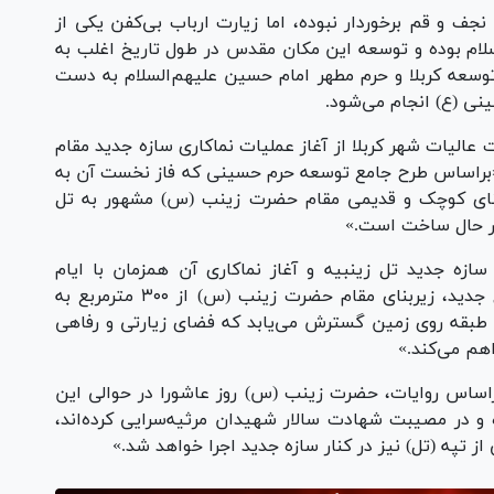
نجف و قم برخوردار نبوده، اما زیارت ارباب بی‌کفن یکی از
لام بوده و توسعه این مکان مقدس در طول تاریخ اغلب به
 توسعه کربلا و حرم مطهر امام حسین علیهم‌السلام به دست
ینی (ع) انجام می‌شود.
عالیات شهر کربلا از آغاز عملیات نماکاری سازه جدید مقام
 «براساس طرح جامع توسعه حرم حسینی که فاز نخست آن به
ای کوچک و قدیمی مقام حضرت زینب (س) مشهور به تل
در حال ساخت است.»
سازه جدید تل زینبیه و آغاز نماکاری آن همزمان با ایام
سوگواری سالار شهیدان می‌گوید: «براساس طرح جدید، زیربنای مقام حضرت زینب (س) از ۳۰۰ مترمربع به
طبقه زیرسطحی و دو طبقه روی زمین گسترش می‌یابد که فضای زیارتی و رفاهی
اهم می‌کند.»
 براساس روایات، حضرت زینب (س) روز عاشورا در حوالی این
ه و در مصیبت شهادت سالار شهیدان مرثیه‌سرایی کرده‌اند،
 تپه (تل) نیز در کنار سازه جدید اجرا خواهد شد.»