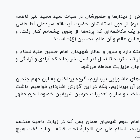
ی از دیدار‌ها و حضورشان در هیات سید مجید بنی فاطمه
 (ره) از قول استادشان حضرت آیت‌الله سیدعلی آقا قاضی
 یک مکاشفه‌ای که پرده‌ها از جلوی چشمانم کنار رفت، و
ه این عالم و آن عالم «حسین (ع)» است!
فته دارد و سرور و سالار شهیدان امام حسین علیه‌السلام و
ر ثبت کردند تا نسل‌اندر نسل بشر بداند که آزادی و آزادگی و
ا جان عزیزیت معامله می‌شود.
های عاشورایی بپردازیم، گرچه پرداختن به این مهم چندین
وی آن بپردازیم، بلکه در این گزارش اشاره‌ای خواهیم داشت
 ساخت و ساز و تعمیرات حرمین شریفین خصوصا حرم مطهر
ه امام سوم شیعیان همان بس که در زیارت ناحیه مقدسه
بته، السلام علی من الاجابهًْ تحت قبته... وباید گفت هیچ
ت.