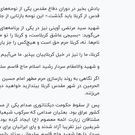
یادش بخیر در دوران دفاع مقدس یکی از نوحه‌های 
قدس از کربلا باید گذشت.» این نوحه بازتابی از جا
شهید سید مرتضی آوینی نیز در یکی از برنامه‌های
می‌گوید: «بسیجی عاشق کربلاست، و کربلا را تو 
نام‌ها. نه، کربلا حرم حق است و هیچ‌کس را جز 
کربلا، ما را نیز در خیل کربلاییان بپذیر. ما می‌آی
و شهید والامقام سردار رشید اسلام حاج قاسم سل
اگر نگاهی به روند باز‌سازی حرم مطهر امام حسین ع
الحرمین در شهر مقدس کربلا بیندازید خواهید دی
می‌زنند.
پس از سقوط حکومت دیکتاتوری صدام یکی از مسایل
کشور عراق بود. بعثیان صدامی که سرکوب شیعیان 
مشتاقان زیارت ائمه معصوم (ع) ایجاد کرده بو
شریفین نیز تقریبا آزاد شدند و پای ایرانیان برا
سردار دل‌ها شهید حاج قاسم سلیمانی ستاد باز‌ساز