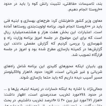
بند، تاسیسات حفاظتی، تثبیت رانش کوه را باید در حدود
١٠٠روستا انجام دهیم.
معاون وزیر کشور خاطرنشان کرد: طرح‌های بهسازی و ابنیه فنی
باید در ٤٠٠روستا انجام شود. برنامه اولویت‌بندی روستا‌ها آماده
است. اعتبارات این بخش هفت هزار و هشتصدمیلیارد ریال
است که برای این موضوع در جلسه امروز برنامه وزارت راه و
شهرسازی را بررسی کردیم که گزارش مفصلی دادند، این
گزارش‌ها در کمیته بازسازی مطرح شده بود و امروز در جلسه
قرارگاه تصویب شد.
وی بابیان اینکه محور‌های کلیدی این برنامه شامل راه‌های
شریانی و غیر شریانی است، افزود: حدود ١٨هزار و٥١کیلومتر
مسیر آسیب دیده داریم که باید حتما بازسازی شوند.
جمالی‌نژاد با اشاره به اینکه خسارات در زمینه ابنیه، پل‌ها و ...
در حدود ٧٤٤مورد تخریب صددرصدی است، اظهار داشت:
١٠هزار ٦٧١مورد نیز بین ٢٠ تا ٩٠درصد تخریب داشتیم. در بحث
ماشین‌آلات و تجهیزات، بسیاری از تجهیزات شهرداری‌ها،