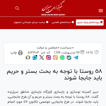
🟡 پرونده‌های ویژه خبری
🟡 سامانه‌های قضایی
🟡 جنایت میدان علیخانی اصفهان
سیاست
مجلس و دولت
14:02
08 ارديبهشت 1398
کد خبر:
۵۱۳۴۰۴
چاپ
٥٨ روستا با توجه به بحث بستر و حریم
باید جابجا شوند
دبیر کمیته نوسازی و بازسازی قرارگاه بازسازی مناطق سیل‌زده
گفت: ٥٨ روستا با توجه به بحث بستر و حریم و آن طرح جابجایی،
باید جابجا شوند. در طرح جابجایی موضعی تاکنون ٥٧ مورد انجام