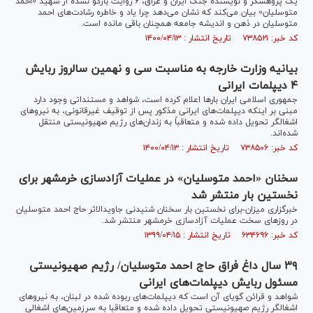
یک پژوهشگر و نویسنده جنگ ایران و عراق، ۶ روایت بازگو نشده از شهید «احمد
متوسلیان» بیان می‌کند که نشان می‌دهد چرا یاد و خاطره رشادت‌های احمد
متوسلیان در ذهن و اندیشه جامعه همچنان باقی مانده است.
کد خبر: ۷۳۸۵۲۱ تاریخ انتشار : ۱۴۰۰/۰۴/۱۳
بیانیه وزارت خارجه به مناسبت سی و نهمین سالروز ربایش
۴ دیپلمات ایرانی
جمهوری اسلامی ایران بار‌ها اعلام کرده است، شواهد و مستنداتی وجود دارد
مبنی بر اینکه دیپلمات‌های ایرانی مذکور پس از توقیف غیرقانونی، به نیرو‌های
اشغالگر تحویل داده شده و متعاقباً به زندان‌های رژیم صهیونیستی منتقل
شده‌اند.
کد خبر: ۷۳۸۵۰۶ تاریخ انتشار : ۱۴۰۰/۰۴/۱۳
سخنان «احمد متوسلیان» در عملیات آزادسازی خرمشهر برای
نخستین بار منتشر شد
خبرگزاری میزان-برای نخستین بار سخنان شنیدنی جاویدالاثر حاج احمد متوسلیان
در روزهای سخت عملیات آزادسازی خرمشهر منتشر شد.
کد خبر: ۶۳۴۶۹۶ تاریخ انتشار : ۱۳۹۹/۰۴/۱۵
۳۹ سال داغ فراق حاج احمد متوسلیان/ رژیم صهیونیستی
مسئول ربایش دیپلمات‌های ایرانی
شواهد و قرائن گویای آن است که دیپلمات‌های ربوده شده در لبنان، به نیرو‌های
اشغالگر رژیم صهیونیستی تحویل داده شده و متعاقبا به سرزمین‌های اشغالی