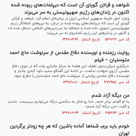
شواهد و قرائن گویای آن است که دیپلمات‌های ربوده شده
اکنون در زندان‌های رژیم صهیونیستی به سر می‌برند
وزارت امور خارجه جمهوری اسلامی ایران در بیانیه‌ای اعلام کرد: شواهد و قرائن
گویای آن است که دیپلمات‌های ربوده شده در لبنان، به نیرو‌های اشغالگر رژیم
صهیونیستی تحویل داده شده و متعاقبا به سرزمین‌های اشغالی منتقل شده اند
و اکنون در زندان‌های این رژیم نامشروع به سر می‌برند.
کد خبر: ۵۳۰۶۲۹ تاریخ انتشار : ۱۳۹۸/۰۴/۱۴
روایت رزمنده و نویسنده دفاع مقدس از سرنوشت حاج احمد
متوسلیان + فیلم
خبرگزاری میزان-بدون تعارف این هفته به سراغ جانبازی رفت که در دوران دفاع
مقدس آرزوی شهادت نداشت. در ادامه این گفتگو حمید داود آبادی جانباز و
نویسنده دفاع مقدس روایتی از سرنوشت حاج احمد متوسلیان را مطرح نمود.
کد خبر: ۴۷۷۹۵۸ تاریخ انتشار : ۱۳۹۷/۱۰/۰۱
من دیگه آزاد شدم
به او گفتم: برادر احمد، خدا رو شکر به سلامتی دیگه می‌تونیم ببینیمت. خندید
و گفت «من دیگه آزاد شدم».
کد خبر: ۴۵۱۶۷۳ تاریخ انتشار : ۱۳۹۷/۰۶/۲۴
خودم باید برم، شماها آماده باشین که هر چه زودتر برگردین
تهران