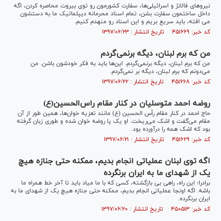
نیروهای فالانژ و اسرائیلی‌ها، سفارت کشورمون رو توی بیروت محاصره کردن، اگه
داخل ساختمون سفارت بشن، تمام اسناد محرمانه‌ دیپلماتیک ما به دستشون
می افته، باید سریع بریم و این اسناد رو منهدم کنیم.
کد خبر: ۴۵۱۶۶۹ تاریخ انتشار : ۱۳۹۷/۰۶/۲۳
من که برم لبنان، دیگه برنمی‌گردم
من که برم لبنان، دیگه برنمی‌گردم. این‌ها باید به فکر خودشون باشن. من
می‌دونم که برم لبنان، دیگه بر نمی‌گردم.
کد خبر: ۴۵۱۶۶۸ تاریخ انتشار : ۱۳۹۷/۰۶/۲۲
روضه احمد متوسلیان در کنار مقام راس‌الحسین(ع)
حاج احمد در کنار مقام رأس الحسین (ع) مانند تعزیه خوان‌ها، همین طور از آن
مقام می‌گفت و اشک می‌ریخت. او یک پا روضه خوان شده و طوری زبان گرفته
بود که اشک همه را درآورده بود.
کد خبر: ۴۵۱۶۲۹ تاریخ انتشار : ۱۳۹۷/۰۶/۲۱
اگه توی لبنان عملیاتی انجام بدیم، ممکنه حتی جنازه‌ هیچ
یک از شهدای ما به ایران برنگرده
برادرا؛ این راه، راهی بی بازگشته، کسی که با ما میاد باید تا آخر خط همراه ما
باشه. اگه اونجا عملیاتی انجام بدیم، ممکنه حتی جنازه هیچ یک از شهدای ما به
ایران برنگرده.
کد خبر: ۴۵۰۵۱۳ تاریخ انتشار : ۱۳۹۷/۰۶/۲۰