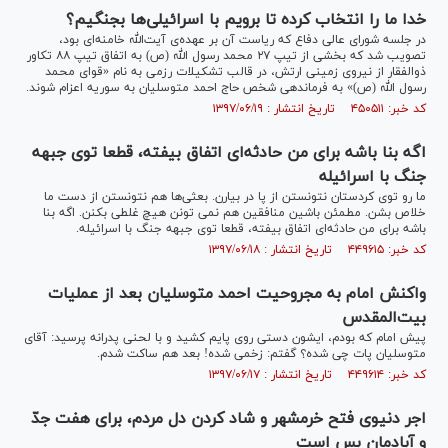
خدا ما را انتخاب کرده تا برویم با اسرائیلی‌ها بجنگیم؟
در جلسه شورای عالی دفاع که ریاست آن بر عهده‌ی آیت‌الله خامنه‌ای بود،
تصویب شد که بخشی از تیپ ۲۷ محمد رسول الله (ص) به اتفاق تیپ ۸۸ تکاور
ذوالفقار از نیروی زمینی ارتش، در قالب تشکیلات رزمی به نام «قوای محمد
رسول الله (ص)» به فرماندهی شخص حاج احمد متوسلیان به سوریه اعزام شوند.
کد خبر: ۴۵۰۵۱۱ تاریخ انتشار : ۱۳۹۷/۰۶/۱۹
اگه بنا باشه برای من حادثه‌ای اتفاق بیفته، قطعا توی جبهه‌
جنگ با اسرائیله
ما رو توی کردستان نتونستن از پا در بیارن. بعثی‌ها هم نتونستن از دست ما
خلاص بشن. مطمئن باشین منافقین هم نمی تونن هیچ غلطی بکنن. اگه بنا
باشه برای من حادثه‌ای اتفاق بیفته، قطعا توی جبهه‌ جنگ با اسرائیله.
کد خبر: ۴۴۹۶۱۵ تاریخ انتشار : ۱۳۹۷/۰۶/۱۸
واکنش امام به مجروحیت احمد متوسلیان بعد از عملیات
بیت‌المقدس
پیش امام که بودم، ایشون دستی روی پایم کشید و با لحنی پدرانه پرسید: آقای
متوسلیان پات چی شده؟ گفتم: زخمی شده! بعد هم ساکت شدم.
کد خبر: ۴۴۹۶۱۴ تاریخ انتشار : ۱۳۹۷/۰۶/۱۷
اجر دنیوی فتح خرمشهر و شاد کردن دل مردم، برای هفت جدّ
و آبادمان بس است