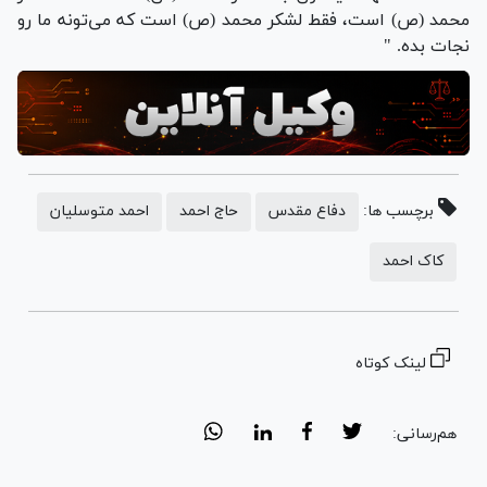
محمد (ص) است، فقط لشکر محمد (ص) است که می‌تونه ما رو
نجات بده. "
برچسب ها:
دفاع مقدس
حاج احمد
احمد متوسلیان
کاک احمد
لینک کوتاه
هم‌رسانی: