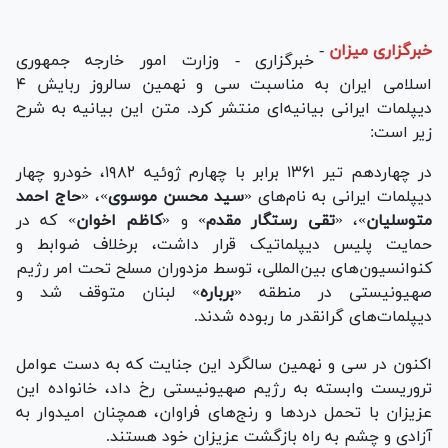
خبرگزاری میزان
-
خبرگزاری - وزارت امور خارجه جمهوری
اسلامی ایران به مناسبت سی و نهمین سالروز ربایش ۴
دیپلمات ایرانی بیانیه‌ای منتشر کرد. متن این بیانیه به شرح
زیر است:
در چهاردهم تیر ۱۳۶۱ برابر با چهارم ژوئیه ۱۹۸۲، خودرو چهار
دیپلمات ایرانی به نام‌های «
سید
محسن
موسوی
»، «
حاج
احمد
متوسلیان
»، «
تقی
رستگار
مقدم
» و «
کاظم
اخوان
» که در
حمایت پلیس دیپلماتیک قرار داشت، برخلاف ضوابط و
کنوانسیون‌های بین‌المللی، توسط مزدوران مسلح تحت امر رژیم
صهیونیستی در منطقه «
برباره
» لبنان متوقف شد و
دیپلمات‌های گرانقدر ما ربوده شدند.
اکنون در سی و نهمین سالگرد این جنایت که به دست عوامل
تروریست وابسته به رژیم صهیونیستی رخ داد، خانواده این
عزیزان با تحمل درد‌ها و رنج‌های فراوان، همچنان امیدوار به
آزادی و چشم به راه بازگشت عزیزان خود هستند.