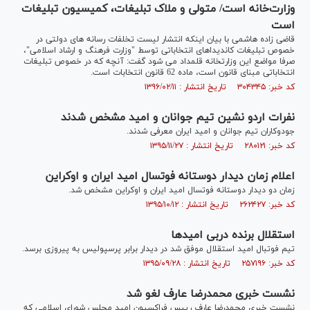
وزارت‌خانه است/ متولی و ملاک تبلیغات، کمیسیون تبلیغات
است
قاضی زاده هاشمی با بیان اینکه انتشار لیست تخلفات رسانه های دولتی در
خصوص تبلیغات کاندیداهای انتخاباتی توسط "وزارت فرهنگ و ارشاد اسلامی"،
صرفا مواضع این وزارتخانه قلمداد می شود گفت: آنچه که در خصوص تبلیغات
انتخاباتی مبنای قانون است، ماده 62 قانون انتخابات است.
کد خبر: ۳۰۴۳۴۵ تاریخ انتشار : ۱۳۹۶/۰۲/۱۱
نفرات اردو نشین تیم جوانان و امید مشخص شدند
جودوکاران تیم جوانان و امید ایران معرفی شدند.
کد خبر: ۲۸۰۱۲۱ تاریخ انتشار : ۱۳۹۵/۱۱/۲۷
اعلام زمان دیدار دوستانه فوتسال امید ایران و اوکراین
زمان دو دیدار دوستانه فوتسال امید ایران و اوکراین مشخص شد.
کد خبر: ۲۶۲۴۲۷ تاریخ انتشار : ۱۳۹۵/۱۰/۱۲
استقلال برنده دربی امیدها
تیم فوتبال امید استقلال موفق شد در دیدار برابر پرسپولیس به پیروزی برسد.
کد خبر: ۲۵۷۱۹۶ تاریخ انتشار : ۱۳۹۵/۰۹/۲۸
نشست خبری محمدرضا عارف لغو شد
نشست خبری محمدرضا عارف رییس فراکسیون امید مجلس شورای اسلامی که