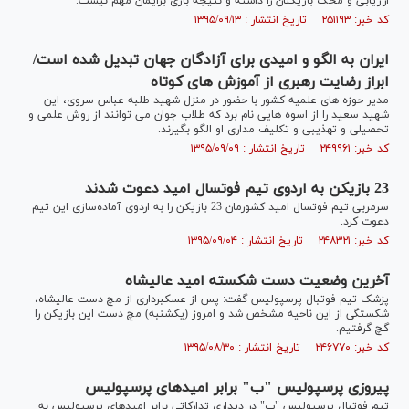
ارزیابی و محک بازیکنان را داشته و نتیجه بازی برایمان مهم نیست.
کد خبر: ۲۵۱۱۹۳ تاریخ انتشار : ۱۳۹۵/۰۹/۱۳
ایران به الگو و امیدی برای آزادگان جهان تبدیل شده است/
ابراز رضایت رهبری از آموزش های کوتاه
مدیر حوزه های علمیه کشور با حضور در منزل شهید طلبه عباس سروی، این
شهید سعید را از اسوه هایی نام برد که طلاب جوان می توانند از روش علمی و
تحصیلی و تهذیبی و تکلیف مداری او الگو بگیرند.
کد خبر: ۲۴۹۹۶۱ تاریخ انتشار : ۱۳۹۵/۰۹/۰۹
23 بازیکن به اردوی تیم فوتسال امید دعوت شدند
سرمربی تیم فوتسال امید کشورمان 23 بازیکن را به اردوی آماده‌سازی این تیم
دعوت کرد.
کد خبر: ۲۴۸۳۲۱ تاریخ انتشار : ۱۳۹۵/۰۹/۰۴
آخرین وضعیت دست شکسته امید عالیشاه
پزشک تیم فوتبال پرسپولیس گفت: پس از عسکبرداری از مچ دست عالیشاه،
شکستگی از این ناحیه مشخص شد و امروز (یکشنبه) مچ دست این بازیکن را
گچ گرفتیم.
کد خبر: ۲۴۶۷۷۰ تاریخ انتشار : ۱۳۹۵/۰۸/۳۰
پیروزی پرسپولیس "ب" برابر امیدهای پرسپولیس
تیم فوتبال پرسپولیس "ب" در دیداری تدارکاتی برابر امیدهای پرسپولیس به