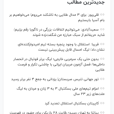
جدیدترین مطالب
قلی‌پور: برای ۳ مدال طلایی به تاشکند می‌روم/ می‌خواهیم بر
بام آسیا بایستیم
سعیدآبادی: می‌توانیم اتفاقات بزرگی در ناگویا رقم بزنیم/
شاید حریفانم از سبک مبارزه من شگفت‌زده شوند
فریبا: استقلال با وجود پنجره بسته تیم امیدوارکننده‌ای
نشان داد/ لیگ امسال قابل پیش‌بینی نیست
بدون حتی یک سرمربی خارجی؛ لیگ برتر فوتبال در انحصار
داخلی‌ها/ فصل آزمون مربیان ایرانی با چاشنی تکرار و فرصت
طلایی
تور جهانی تنیس صربستان| یزدانی به جمع ۴ نفر برتر رسید
اعزام تیم‌های ملی بسکتبال ۳ به ۳ زنان و مردان به لیگ
ملت‌های زیر ۲۳ سال
کاپیتان بسکتبال استقلال تمدید کرد
پیاتزا به تهران رسید؛ رقابت ۲۸ بازیکن برای حضور در فهرست