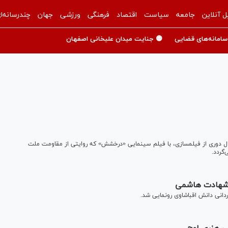
ل آنلاین
جامعه
سیاست
اقتصاد
فرهنگی
ورزشی
جهان
چندرسانه‌ا
سامانه‌های قضایی
🟡 جنایت میدان علیخانی اصفهان
ضا درویش کارگردان شناخته‌شده سینمای ایران پس از ۱۲ سال دوری از فیلمسازی، با فیلم سینمایی «درخشش» که روایتی از مقاومت ملت
‌گردد.
وز شهادت هاشمی
ردانی دانش اقباشاوی رونمایی شد.