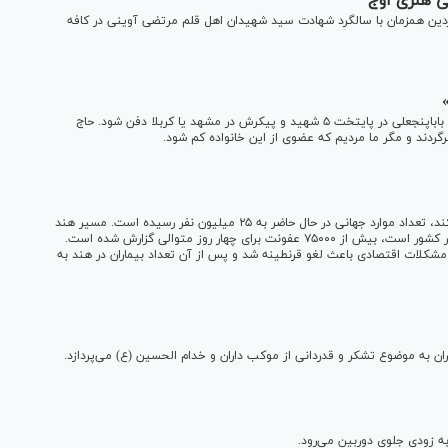
ی هنری اوج
موزشی «رویاد» سازمان فرهنگی هنری اوج شنبه ۲۰ فروردین همزمان با سالگرد شهادت سید شهیدان اهل قلم مرتضی آوینی در کافه
خبرگزاری میزان-مسئول سازمان هنری رسانه‌ای اوج گفت: قرار بود باباپنجعلی در پایتخت ۵ شهید و پیکرش در مشهد یا کربلا دفن شود. حاج
گردند و مگر ما مردیم که عضوی از این خانواده کم شود.
طبق گزارش دانشگاه جان هاپکینز، که این بیماری را پیگیری می‌کند، تعداد موارد جهانی در حال حاضر به ۲۵ میلیون نفر رسیده است. مسیر هند
خصوصاً نگران کننده است، زیرا دارای سریعترین رشد روزانه در هر کشور است، بیش از ۷۵۰۰۰ عفونت برای چهار روز متوالی گزارش شده است.
مشکلات اقتصادی باعث لغو قرنطینه شد و پس از آن تعداد بیماران در هند به
ران به موضوع تشکر و قدردانی از موکب داران و خدام الحسین (ع) می‌پردازد.