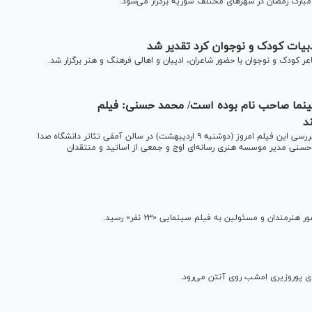
مبارک رمضان در شهر‌های مختلف سوریه برگزار می‌شود.
یات کودک و نوجوان کرد تقدیر شد
ودک و نوجوان با حضور شاعران، ادیبان و اهالی فرهنگ و هنر برگزار شد.
ینما صاحب نام بوده است/ محمد حسنی: فیلم
د
آیین نکوداشت احمدرضا معتمدی به همراه اکران و جلسه نقد و بررسی این فیلم امروز (دوشنبه ۹ اردیبهشت) در سالن آمفی تئاتر دانشگاه صدا
حسنی مدیر موسسه هنری رسانه‌ای اوج و جمعی از اساتید و منتقدان
ان و مسئولین به فیلم سینمایی «۲۳ نفر» رسید.
ی پوروزیری امشب روی آنتن می‌رود.