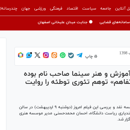
ل آنلاین
جامعه
سیاست
اقتصاد
فرهنگی
ورزشی
جهان
چندرسانه‌ا
سامانه‌های قضایی
🟡 جنایت میدان علیخانی اصفهان
چاپ
آموزش و هنر سینما صاحب نام بوده
هم» توهم تئوری توطئه را روایت
آیین نکوداشت احمدرضا معتمدی به همراه اکران و جلسه نقد و بررسی این فیلم امروز (دوشنبه ۹ اردیبهشت) در سالن
فندیاری ریاست دانشگاه، احسان محمدحسنی مدیر موسسه هنری
زار شد.