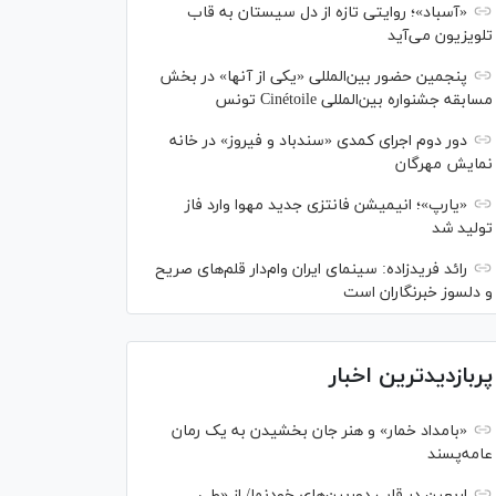
«آسباد»؛ روایتی تازه از دل سیستان به قاب
تلویزیون می‌آید
پنجمین حضور بین‌المللی «یکی از آنها» در بخش
مسابقه جشنواره بین‌المللی Cinétoile تونس
دور دوم اجرای کمدی «سندباد و فیروز» در خانه
نمایش مهرگان
«یارپ»؛ انیمیشن فانتزی جدید مهوا وارد فاز
تولید شد
رائد فریدزاده: سینمای ایران وام‌دار قلم‌های صریح
و دلسوز خبرنگاران است
پربازدیدترین اخبار
«بامداد خمار» و هنر جان بخشیدن به یک رمان
عامه‌پسند
اربعین در قاب دوربین‌های خودنما/ از «طی