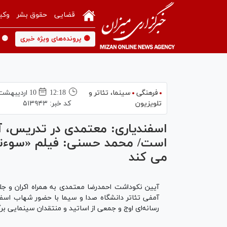
قضایی
حقوق بشر
وکی
🟡 پرونده‌های ویژه خبری
🟡 
فرهنگی
سینما،‌ تئاتر و
12:18
10 ارديبهشت 1398
تلویزیون
کد خبر:
۵۱۳۹۴۳
اسفندیاری: معتمدی در تدریس، 
است/ محمد حسنی: فیلم «سوءتفا
می کند
آمفی تئاتر دانشگاه صدا و سیما با حضور شهاب اس
رسانه‌ای اوج و جمعی از اساتید و منتقدان سینمایی برگ