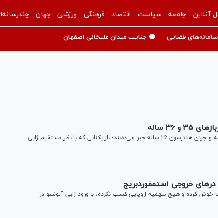
ل آنلاین
جامعه
سیاست
اقتصاد
فرهنگی
ورزشی
جهان
چندرسانه‌ا
سامانه‌های قضایی
🟡 جنایت میدان علیخانی اصفهان
 ۳۶ ساله
رسانه‌های انگلیسی از تلاش چلسی برای جذب دنی ولبک ۳۵ ساله و جردن هندرسون ۳۶ ساله خبر می‌دهند؛ بازیکنانی که با نظر مستقیم ژابی
ت در‌های خروجی استمفوردبریج
ه در رده دهم جدول جا خوش کرده و هیچ سهمیه اروپایی کسب نکرده، با ورود ژابی آلونسو در