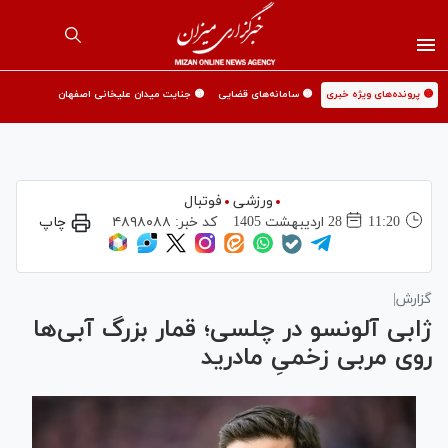
🟡 پرونده‌های ویژه خبری
🟡 سامانه‌های قضایی
🟡 جنایت میدان علیخانی اصفهان
ورزشی
فوتبال
11:20
28 ارديبهشت 1405
کد خبر:
۴۸۹۸۰۸۸
چاپ
گزارش|
ژابی آلونسو در چلسی؛ قمار بزرگ آبی‌ها
روی مربی زخمیِ مادرید