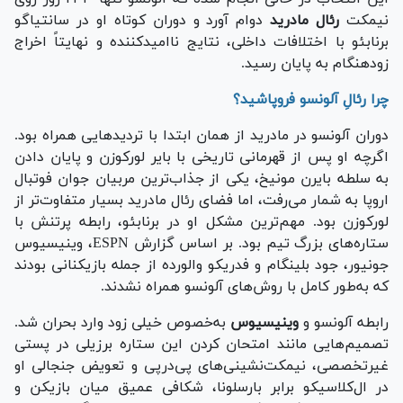
نیمکت
رئال مادرید
دوام آورد و دوران کوتاه او در سانتیاگو
برنابئو با اختلافات داخلی، نتایج ناامیدکننده و نهایتاً اخراج
زودهنگام به پایان رسید.
چرا رئالِ آلونسو فروپاشید؟
دوران آلونسو در مادرید از همان ابتدا با تردید‌هایی همراه بود.
اگرچه او پس از قهرمانی تاریخی با بایر لورکوزن و پایان دادن
به سلطه بایرن مونیخ، یکی از جذاب‌ترین مربیان جوان فوتبال
اروپا به شمار می‌رفت، اما فضای رئال مادرید بسیار متفاوت‌تر از
لورکوزن بود. مهم‌ترین مشکل او در برنابئو، رابطه پرتنش با
ستاره‌های بزرگ تیم بود. بر اساس گزارش ESPN، وینیسیوس
جونیور، جود بلینگام و فدریکو والورده از جمله بازیکنانی بودند
که به‌طور کامل با روش‌های آلونسو همراه نشدند.
رابطه آلونسو و
وینیسیوس
به‌خصوص خیلی زود وارد بحران شد.
تصمیم‌هایی مانند امتحان کردن این ستاره برزیلی در پستی
غیرتخصصی، نیمکت‌نشینی‌های پی‌درپی و تعویض جنجالی او
در ال‌کلاسیکو برابر بارسلونا، شکافی عمیق میان بازیکن و