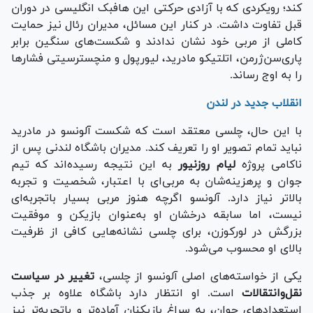
کند؛ رویکردی که با آزادی حرکتی این هافبک انگلیسی در دوران
قبل تفاوت داشت. در کنار این مسائل، مدیران رئال نیز حمایت
کاملی از مربی خود نشان ندادند و شکست‌های سنگین برابر
پاری‌سن‌ژرمن، اتلتیکو مادرید، لیورپول و منچسترسیتی فشار‌ها
را به اوج رساند.
انقلاب جدید در لندن
با این حال، چلسی معتقد است که شکست آلونسو در مادرید
نباید تمام تصویر او را تعریف کند. مدیران باشگاه لندنی پس از
ناکامی پروژه
لیام روزنیور
به این نتیجه رسیده‌اند که تیم
جوان و پرهزینه‌شان به مربی‌ای با اعتبار، شخصیت و تجربه
بالاتر نیاز دارد. آلونسو اگرچه هنوز مربی بسیار باتجربه‌ای
نیست، اما سابقه درخشان او به‌عنوان بازیکن و موفقیت
بزرگش در لورکوزن، برای چلسی نشانه‌هایی کافی از ظرفیت
بالای او محسوب می‌شود.
یکی از خواسته‌های اصلی آلونسو از چلسی،
تغییر در سیاست
نقل‌وانتقالات
است. او انتظار دارد باشگاه علاوه بر جذب
استعداد‌های جوان، به سراغ بازیکنان آماده‌تر و باتجربه‌تر نیز