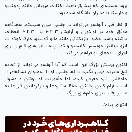
برود؛ مسئله‌ای که پیش‌تر باعث اختلاف مربیانی مانند پوچتینو
و مارسکا با مدیران باشگاه شده بود.
از نظر فنی، آلونسو می‌تواند در چلسی میان سیستم سه‌دفاعه
موفق خود در لورکوزن و آرایش ۳-۳-۴ یا ۱-۳-۲-۴ انعطاف
داشته باشد. حضور بازیکنانی مانند مالو گوستو، مارک کوکوریا،
انزو فرناندز، مویسس کایسدو و کول پالمر، ابزار‌های لازم را برای
اجرای ایده‌های او فراهم می‌کند.
اکنون پرسش بزرگ این است که آیا آلونسو می‌تواند از تجربه
تلخ مادرید درس بگیرد یا نه. چلسی او را به‌عنوان نشانه‌ای از
جاه‌طلبی تازه معرفی کرده، اما مأموریت او روشن و دشوار
است: آرام کردن رختکن، حفظ ستاره‌ها و بازگرداندن آبی‌ها به
مسیر رقابت برای جام‌های بزرگ.
انتهای پیام/